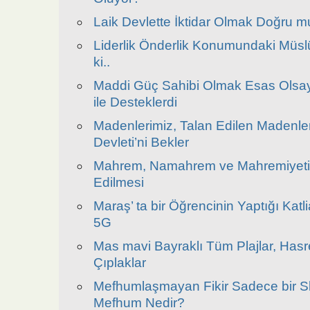
Laik Devlette İktidar Olmak Doğru 
Liderlik Önderlik Konumundaki Müslü
ki..
Maddi Güç Sahibi Olmak Esas Olsayd
ile Desteklerdi
Madenlerimiz, Talan Edilen Madenle
Devleti’ni Bekler
Mahrem, Namahrem ve Mahremiyet
Edilmesi
Maraş’ ta bir Öğrencinin Yaptığı Kat
5G
Mas mavi Bayraklı Tüm Plajlar, Hasre
Çıplaklar
Mefhumlaşmayan Fikir Sadece bir Sl
Mefhum Nedir?