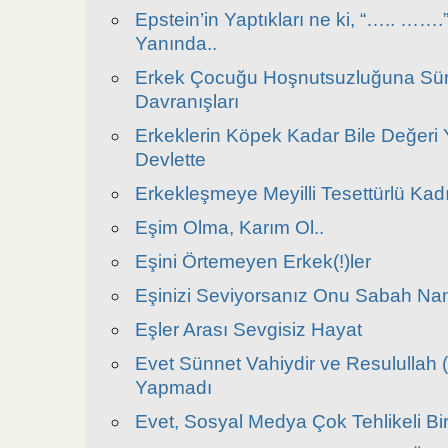
Epstein’in Yaptıkları ne ki, “….. …….”
Yanında..
Erkek Çocuğu Hoşnutsuzluğuna Sü
Davranışları
Erkeklerin Köpek Kadar Bile Değeri 
Devlette
Erkekleşmeye Meyilli Tesettürlü Kadı
Eşim Olma, Karım Ol..
Eşini Örtemeyen Erkek(!)ler
Eşinizi Seviyorsanız Onu Sabah Na
Eşler Arası Sevgisiz Hayat
Evet Sünnet Vahiydir ve Resulullah (
Yapmadı
Evet, Sosyal Medya Çok Tehlikeli Bir A