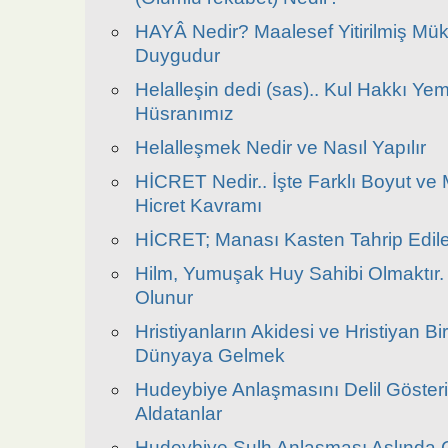
HAYÂ Nedir? Maalesef Yitirilmiş Mü
Duygudur
Helalleşin dedi (sas).. Kul Hakkı Y
Hüsranımız
Helalleşmek Nedir ve Nasıl Yapılır
HİCRET Nedir.. İşte Farklı Boyut ve 
Hicret Kavramı
HİCRET; Manası Kasten Tahrip Edile
Hilm, Yumuşak Huy Sahibi Olmaktır. 
Olunur
Hristiyanların Akidesi ve Hristiyan B
Dünyaya Gelmek
Hudeybiye Anlaşmasını Delil Göster
Aldatanlar
Hudeybiye Sulh Anlaşması Aslında 