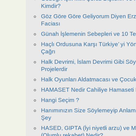
Kimdir?
Göz Göre Göre Geliyorum Diyen Erz
Faciası
Günah İşlemenin Sebepleri ve 10 Te
Haçlı Ordusuna Karşı Türkiye’ yi Yön
Çağrı
Halk Devrimi, İslam Devrimi Gibi Sö
Projelerdir
Halk Oyunları Aldatmacası ve Çocuk
HAMASET Nedir Cahiliye Hamaseti N
Hangi Seçim ?
Hanımınızın Size Söylemeyip Anlama
Şey
HASED, GIPTA (İyi niyetli arzu) v
(Olumlu rekabet) Nedir?