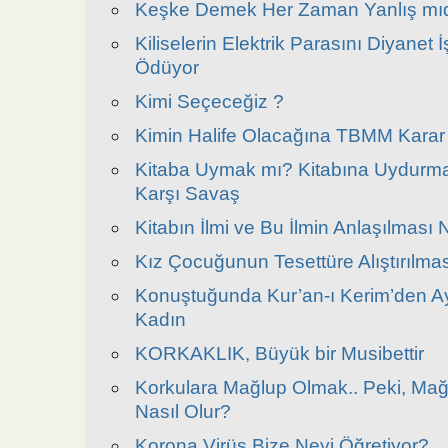
Keşke Demek Her Zaman Yanlış mıd
Kiliselerin Elektrik Parasını Diyanet İ
Ödüyor
Kimi Seçeceğiz ?
Kimin Halife Olacağına TBMM Karar 
Kitaba Uymak mı? Kitabına Uydurm
Karşı Savaş
Kitabın İlmi ve Bu İlmin Anlaşılması 
Kız Çocuğunun Tesettüre Alıştırılmas
Konuştuğunda Kur’an-ı Kerim’den A
Kadın
KORKAKLIK, Büyük bir Musibettir
Korkulara Mağlup Olmak.. Peki, M
Nasıl Olur?
Korona Virüs Bize Neyi Öğretiyor?