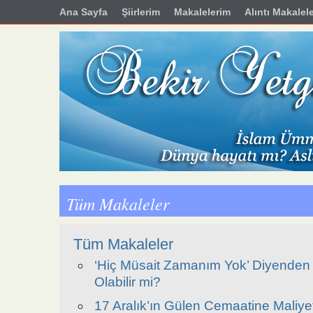
Ana Sayfa
Şiirlerim
Makalelerim
Alıntı Makalel
Tüm Makaleler
Tüm Makaleler
‘Hiç Müsait Zamanım Yok’ Diyende
Olabilir mi?
17 Aralık’ın Gülen Cemaatine Maliyet