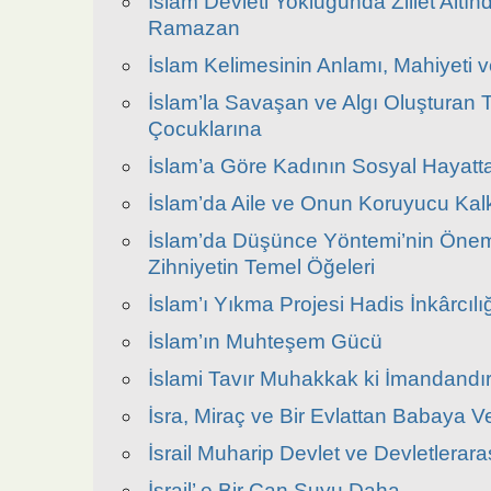
İslam Devleti Yokluğunda Zillet Altınd
Ramazan
İslam Kelimesinin Anlamı, Mahiyeti 
İslam’la Savaşan ve Algı Oluşturan T
Çocuklarına
İslam’a Göre Kadının Sosyal Hayatta
İslam’da Aile ve Onun Koruyucu Kal
İslam’da Düşünce Yöntemi’nin Önemi
Zihniyetin Temel Öğeleri
İslam’ı Yıkma Projesi Hadis İnkârcılı
İslam’ın Muhteşem Gücü
İslami Tavır Muhakkak ki İmandandı
İsra, Miraç ve Bir Evlattan Babaya V
İsrail Muharip Devlet ve Devletlerara
İsrail’ e Bir Can Suyu Daha..