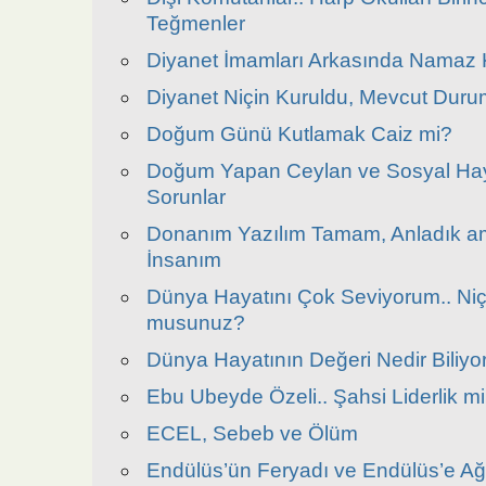
Teğmenler
Diyanet İmamları Arkasında Namaz K
Diyanet Niçin Kuruldu, Mevcut Durum
Doğum Günü Kutlamak Caiz mi?
Doğum Yapan Ceylan ve Sosyal Hay
Sorunlar
Donanım Yazılım Tamam, Anladık am
İnsanım
Dünya Hayatını Çok Seviyorum.. Niçi
musunuz?
Dünya Hayatının Değeri Nedir Biliy
Ebu Ubeyde Özeli.. Şahsi Liderlik mi, 
ECEL, Sebeb ve Ölüm
Endülüs’ün Feryadı ve Endülüs’e Ağı