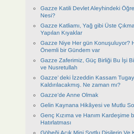
Gazze Katili Devlet Aleyhindeki Öğre
Nesi?
Gazze Katliamı, Yağ gibi Üste Çıkmak
Yapılan Kıyaklar
Gazze Niye Her gün Konuşuluyor? 
Önemli bir Gündem var
Gazze Zaferimiz, Güç Birliği Bu İşi Bit
ve Nusretullah
Gazze’ deki İzzeddin Kassam Tugayl
Kaldırılacakmış. Ne zaman mı?
Gazze’de Anne Olmak
Gelin Kaynana Hikâyesi ve Mutlu S
Genç Kızıma ve Hanım Kardeşime bi
Hatırlatması
Göbeği Açık Mini Şortlu Dişilerin Ve 