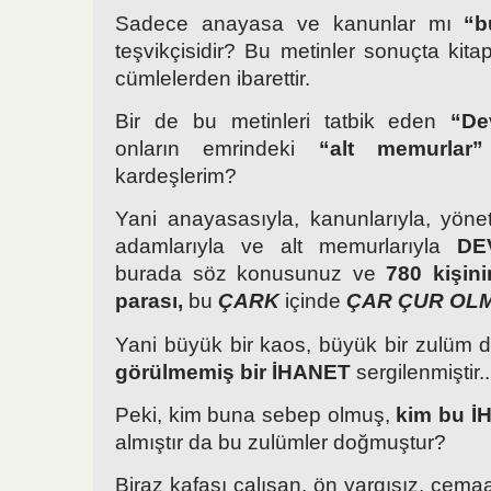
Sadece anayasa ve kanunlar mı
“b
teşvikçisidir? Bu metinler sonuçta kita
cümlelerden ibarettir.
Bir de bu metinleri tatbik eden
“De
onların emrindeki
“alt memurlar”
kardeşlerim?
Yani anayasasıyla, kanunlarıyla, yönetm
adamlarıyla ve alt memurlarıyla
DE
burada söz konusunuz ve
780 kişini
parası,
bu
ÇARK
içinde
ÇAR ÇUR OL
Yani büyük bir kaos, büyük bir zulüm 
görülmemiş bir İHANET
sergilenmiştir..
Peki, kim buna sebep olmuş,
kim bu İ
almıştır da bu zulümler doğmuştur?
Biraz kafası çalışan, ön yargısız, cema