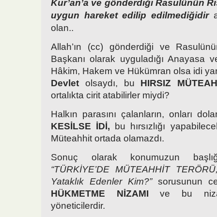
Kur’an’a ve gönderdiği Rasulünün Ri
uygun hareket edilip edilmediğidir
a
olan..
Allah’ın (cc) gönderdiği ve Rasulünü
Başkanı olarak uyguladığı Anayasa 
Hâkim, Hakem ve Hükümran olsa idi ya
Devlet
olsaydı, bu
HIRSIZ MÜTEAH
ortalıkta cirit atabilirler miydi?
Halkın parasını çalanların, onları dol
KESİLSE İDİ,
bu hırsızlığı yapabilec
Müteahhit ortada olamazdı.
Sonuç olarak konumuzun başlığ
“TÜRKİYE’DE MÜTEAHHİT TERÖRÜ,
Yataklık Edenler Kim?”
sorusunun c
HÜKMETME NİZAMI
ve bu nizam
yöneticilerdir.