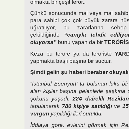
olmakta bir çeşit terör..
Çünkü sonucunda mal veya mal sahibi,
para sahibi çok çok büyük zarara hü
uğratılıyor, bu zararlarına sebe
çekildiğinde
“canıyla tehdit ediliy
oluyorsa”
bunu yapan da bir
TERÖRİS
Keza bu teröre ya da teröriste
YARD
yapmakta başlı başına bir suçtur.
Şimdi gelin şu haberi beraber okuyal
“İstanbul Esenyurt’ ta bulunan lüks bi
alan kişiler başına gelenlerle şaşkına
şokunu yaşadı.
224 dairelik Rezidan
tapulanarak
780 kişiye satıldığı
ve
15
vurgun
yapıldığı ileri sürüldü.
İddiaya göre, evlerini görmek için R