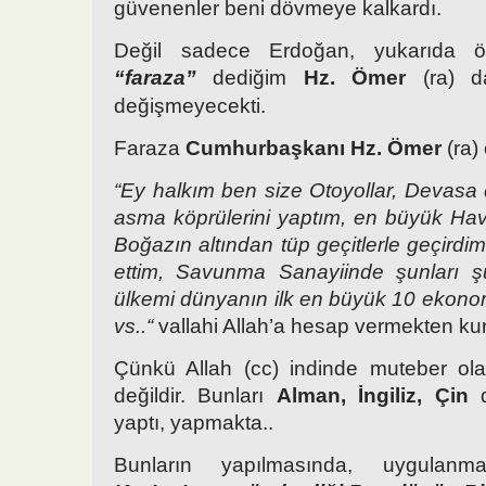
güvenenler beni dövmeye kalkardı.
Değil sadece Erdoğan, yukarıda ö
“faraza”
dediğim
Hz. Ömer
(ra) da
değişmeyecekti.
Faraza
Cumhurbaşkanı Hz. Ömer
(ra) 
“Ey halkım ben size Otoyollar, Devas
asma köprülerini yaptım, en büyük Hava
Boğazın altından tüp geçitlerle geçirdim
ettim, Savunma Sanayiinde şunları ş
ülkemi dünyanın ilk en büyük 10 ekono
vs..“
vallahi Allah’a hesap vermekten ku
Çünkü Allah (cc) indinde muteber ola
değildir. Bunları
Alman, İngiliz, Çin
d
yaptı, yapmakta..
Bunların yapılmasında, uygulanma