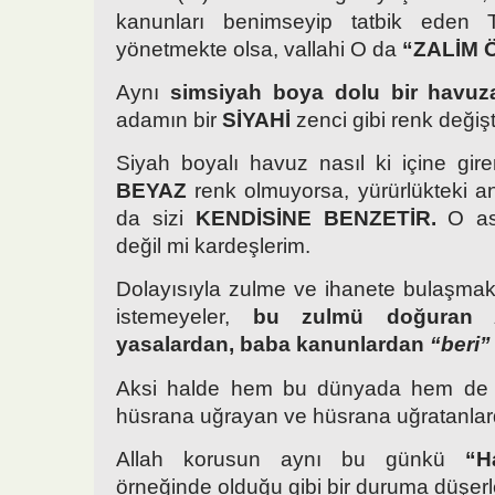
kanunları benimseyip tatbik eden T
yönetmekte olsa, vallahi O da
“ZALİM 
Aynı
simsiyah boya dolu bir havuz
adamın bir
SİYAHİ
zenci gibi renk değişt
Siyah boyalı havuz nasıl ki içine gi
BEYAZ
renk olmuyorsa, yürürlükteki a
da sizi
KENDİSİNE BENZETİR.
O as
değil mi kardeşlerim.
Dolayısıyla zulme ve ihanete bulaşma
istemeyeler,
bu zulmü doğuran 
yasalardan, baba kanunlardan
“beri
Aksi halde hem bu dünyada hem de a
hüsrana uğrayan ve hüsrana uğratanlard
Allah korusun aynı bu günkü
“H
örneğinde olduğu gibi bir duruma düşerl