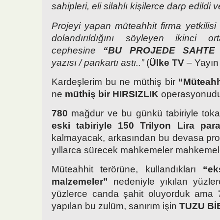
sahipleri, eli silahlı kişilerce darp edildi 
Projeyi yapan müteahhit firma yetkilisi
dolandırıldığını söyleyen ikinci o
cephesine
“BU PROJEDE SAHTE 
yazısı / pankartı astı..”
(
Ülke TV
– Yayın 
Kardeşlerim bu ne müthiş bir
“Müteahh
ne
müthiş bir HIRSIZLIK
operasyonudu
780
mağdur ve bu günkü tabiriyle tok
eski tabiriyle 150 Trilyon Lira para
kalmayacak, arkasından bu devasa pro
yıllarca sürecek mahkemeler mahkemele
Müteahhit terörüne, kullandıkları
“ek
malzemeler”
nedeniyle yıkılan yüzle
yüzlerce canda şahit oluyorduk ama
yapılan bu zulüm, sanırım işin
TUZU Bİ