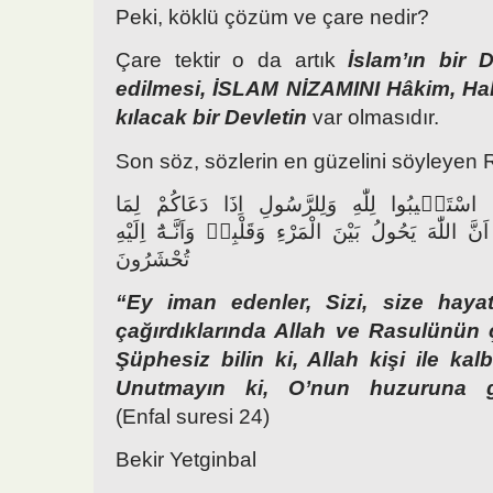
Peki, köklü çözüm ve çare nedir?
Çare tektir o da artık
İslam’ın bir D
edilmesi, İSLAM NİZAMINI Hâkim, 
kılacak bir Devletin
var olmasıdır.
Son söz, sözlerin en güzelini söyleyen 
وا اسْتَجٖيبُوا لِلّٰهِ وَلِلرَّسُولِ اِذَا دَعَاكُمْ لِمَا
اللّٰهَ يَحُولُ بَيْنَ الْمَرْءِ وَقَلْبِهٖ وَاَنَّـهُٓ اِلَيْهِ
تُحْشَرُونَ
“Ey iman edenler, Sizi, size haya
çağırdıklarında Allah ve Rasulünün
Şüphesiz bilin ki, Allah kişi ile kalb
Unutmayın ki, O’nun huzuruna göt
(Enfal suresi 24)
Bekir Yetginbal