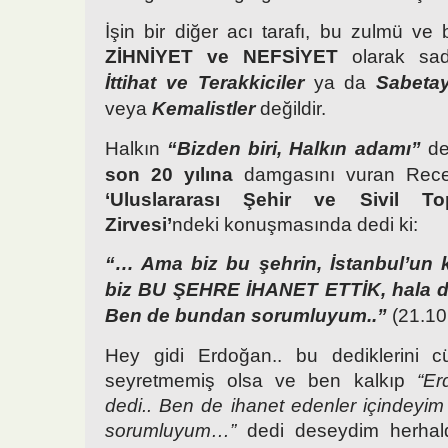
İşin bir diğer acı tarafı, bu zulmü ve 
ZİHNİYET ve NEFSİYET
olarak s
İttihat ve Terakkiciler
ya da
Sabetay
veya
Kemalistler
değildir.
Halkın
“Bizden biri, Halkın adamı”
ded
son 20 yılına
damgasını vuran Rece
‘
Uluslararası Şehir ve Sivil To
Zirvesi’
ndeki konuşmasında dedi ki:
“… Ama biz bu şehrin, İstanbul’un k
biz BU ŞEHRE İHANET ETTİK, hala da
Ben de bundan sorumluyum..”
(21.10
Hey gidi Erdoğan.. bu dediklerini
seyretmemiş olsa ve ben kalkıp
“Er
dedi.. Ben de ihanet edenler içindey
sorumluyum…”
dedi deseydim herhal