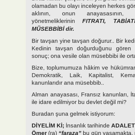
olamadan bu olayı inceleyen herkes görü
aklının, onun anayasasının, 
yönetmeliklerinin
FITRATI, TABİA
MÜSEBBİBİ dir.
Bir tavşan yine tavşan doğurur.. Bir kedi
Kedinin tavşan doğurduğunu gören
sonuç; ona vesile olan müsebbibi ile ort
Bize, toplumumuza hâkim ve hükümran 
Demokratik, Laik, Kapitalist, Ke
kanunlarıdır ana müsebbib..
Alman anayasası, Fransız kanunları, İta
ile idare edilmiyor bu devlet değil mi?
Buradan şuna gelmek istiyorum:
DİYELİM Kİ;
İnsanlık tarihinde
ADALET
Ömer
(ra)
“faraza”
bu gün yaşamakta, 