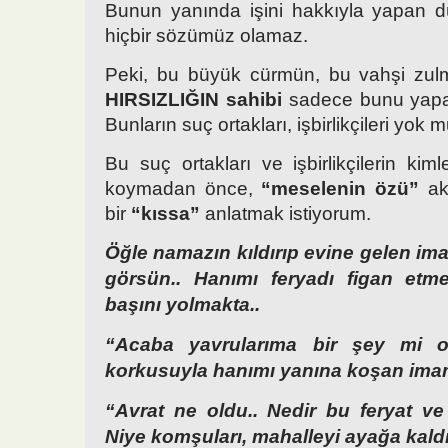
Bunun yanında işini hakkıyla yapan d
hiçbir sözümüz olamaz.
Peki, bu büyük cürmün, bu vahşi zu
HIRSIZLIĞIN sahibi
sadece bunu yapa
Bunların suç ortakları, işbirlikçileri yok 
Bu suç ortakları ve işbirlikçilerin kim
koymadan önce,
“meselenin özü”
akl
bir
“kıssa”
anlatmak istiyorum.
Öğle namazın kıldırıp evine gelen im
görsün.. Hanımı feryadı figan etme
başını yolmakta..
“Acaba yavrularıma bir şey mi 
korkusuyla hanımı yanına koşan imam
“Avrat ne oldu.. Nedir bu feryat ve 
Niye komşuları, mahalleyi ayağa kald