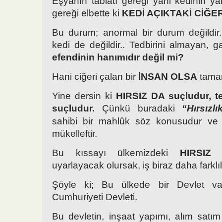
Eşyanın tabiatı gereği yani kedinin yarat
gereği elbette ki
KEDİ AÇIKTAKİ CİĞER
Bu durum; anormal bir durum değildir.
kedi de değildir.. Tedbirini almayan, 
efendinin hanımıdır değil mi?
Hani ciğeri çalan bir
İNSAN OLSA
tamam
Yine dersin ki
HIRSIZ DA suçludur, t
suçludur.
Çünkü buradaki
“Hırsızl
sahibi bir mahlûk söz konusudur ve 
mükelleftir.
Bu kıssayı ülkemizdeki
HIRSIZ
uyarlayacak olursak, iş biraz daha farklıl
Şöyle ki; Bu ülkede bir Devlet var
Cumhuriyeti Devleti.
Bu devletin, inşaat yapımı, alım satım