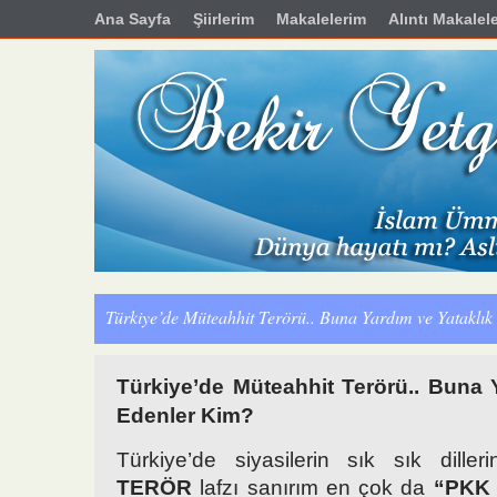
Ana Sayfa
Şiirlerim
Makalelerim
Alıntı Makalel
Türkiye’de Müteahhit Terörü.. Buna Yardım ve Yataklı
Türkiye’de Müteahhit Terörü.. Buna 
Edenler Kim?
Türkiye’de siyasilerin sık sık diller
TERÖR
lafzı sanırım en çok da
“PKK 