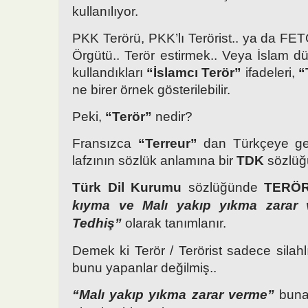
kullanılıyor.
PKK Terörü, PKK’lı Terörist.. ya da FET
Örgütü.. Terör estirmek.. Veya İslam dü
kullandıkları
“İslamcı Terör”
ifadeleri,
“
ne birer örnek gösterilebilir.
Peki,
“Terör”
nedir?
Fransızca
“Terreur”
dan Türkçeye g
lafzının sözlük anlamına bir
TDK
sözlüğ
Türk Dil Kurumu
sözlüğünde
TERÖR
kıyma ve Malı yakıp yıkma zarar 
Tedhiş”
olarak tanımlanır.
Demek ki Terör / Terörist sadece silah
bunu yapanlar değilmiş..
“Malı yakıp yıkma zarar verme”
buna 