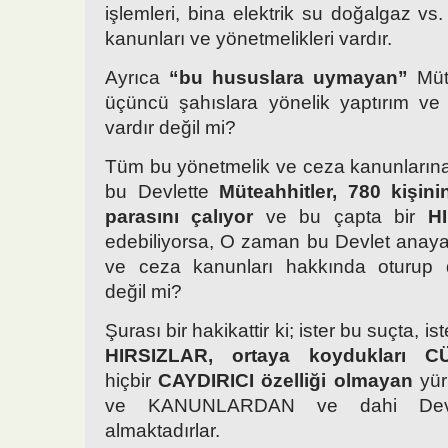
işlemleri, bina elektrik su doğalgaz vs. ab
kanunları ve yönetmelikleri vardır.
Ayrıca
“bu hususlara uymayan”
Müte
üçüncü şahıslara yönelik yaptırım ve
vardır değil mi?
Tüm bu yönetmelik ve ceza kanunların
bu Devlette
Müteahhitler,
780 kişini
parasını çalıyor
ve bu çapta bir
H
edebiliyorsa, O zaman bu Devlet anayas
ve ceza kanunları hakkında oturup
değil mi?
Şurası bir hakikattir ki; ister bu suçta, i
HIRSIZLAR, ortaya koydukları C
hiçbir
CAYDIRICI özelliği olmayan
yü
ve KANUNLARDAN ve dahi Devle
almaktadırlar.