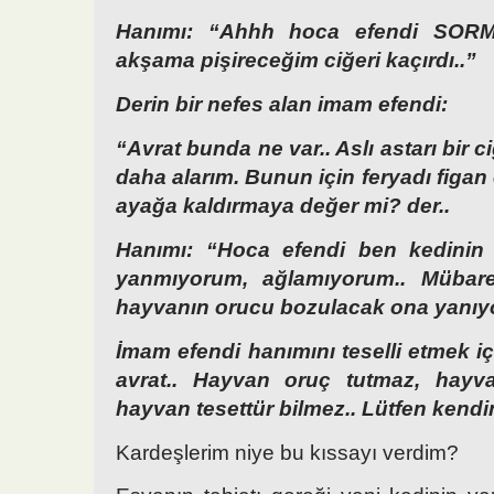
Hanımı: “Ahhh hoca efendi SOR
akşama pişireceğim ciğeri kaçırdı..”
Derin bir nefes alan imam efendi:
“Avrat bunda ne var.. Aslı astarı bir ci
daha alarım. Bunun için feryadı figa
ayağa kaldırmaya değer mi? der..
Hanımı: “Hoca efendi ben kedinin c
yanmıyorum, ağlamıyorum.. Mübar
hayvanın orucu bozulacak ona yanıy
İmam efendi hanımını teselli etmek i
avrat.. Hayvan oruç tutmaz, hayv
hayvan tesettür bilmez.. Lütfen kendin
Kardeşlerim niye bu kıssayı verdim?