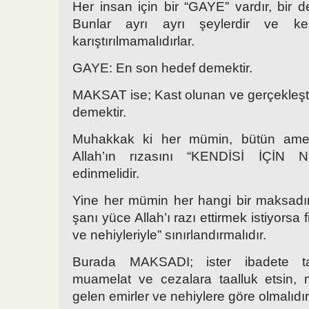
Her insan için bir “GAYE” vardır, bir 
Bunlar ayrı ayrı şeylerdir ve kesin
karıştırılmamalıdırlar.
GAYE: En son hedef demektir.
MAKSAT ise; Kast olunan ve gerçekleştir
demektir.
Muhakkak ki her mümin, bütün amel
Allah’ın rızasını “KENDİSİ İÇİN
edinmelidir.
Yine her mümin her hangi bir maksadını
şanı yüce Allah’ı razı ettirmek istiyorsa fii
ve nehiyleriyle” sınırlandırmalıdır.
Burada MAKSADI; ister ibadete taa
muamelat ve cezalara taalluk etsin, 
gelen emirler ve nehiylere göre olmalıdır