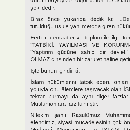
durum böyleyken diğer bütün hususlar
şekildedir.
Biraz önce yukarıda dedik ki: “..De
tutulduğu usule yani metoda giren hüküm
Fertler, cemaatler ve toplum ile ilgili t
“TATBİKİ, YAYILMASI VE KORUNMA
“Yaptırım gücüne sahip bir devle
OLMAZ cinsinden bir zaruret haline geti
İşte bunun içindir ki;
İslam hükümlerini tatbik eden, onlar
yoluyla onu âlemlere taşıyacak olan 
tekrar kurmayı da aynı diğer farzlar
Müslümanlara farz kılmıştır.
Nitekim şanlı Rasulümüz Muhamm
efendimiz, siyasi mücadelesinin çok ön
Medine-i Münevvere de İSLAM DE