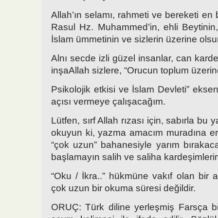
Allah’ın selamı, rahmeti ve bereketi en
Rasul Hz. Muhammed’in, ehli Beytinin
İslam ümmetinin ve sizlerin üzerine olsu
Alnı secde izli güzel insanlar, can kar
inşaAllah sizlere, “Orucun toplum üzerin
Psikolojik etkisi ve İslam Devleti” eksen
açısı vermeye çalışacağım.
Lütfen, sırf Allah rızası için, sabırla b
okuyun ki, yazma amacım muradına er
“çok uzun” bahanesiyle yarım bıraka
başlamayın salih ve saliha kardeşimleri
“Oku / İkra..” hükmüne vakıf olan bir a
çok uzun bir okuma süresi değildir.
ORUÇ: Türk diline yerleşmiş Farsça bi