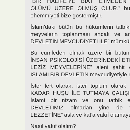
“BİR HALİFE’YE BİAT ETMEDEN
ÖLÜMÜ ÜZERE ÖLMÜŞ OLUR.” buy
ehemmiyeti bize göstermiştir.
İslam’daki bütün bu hükümlerin tatbik
meyvelerin toplanması ancak ve a
DEVLETİN MEVCUDİYETİ İLE” mümkün
Bu cümleden olmak üzere bir bütü
İNSAN PSİKOLOJİSİ ÜZERİNDEKİ E
LEZİZ MEYVELERİNE” aleni şahit o
İSLAMİ BİR DEVLETİN mevcudiyetiyle
İster fert olarak, ister toplum olar
KADAR HUŞU İLE TUTMAYA ÇALIŞI
İslami bir nizam ve onu tatbik
DEVLETİMİZ olmadan yine de
LEZZETİNE” asla ve kat’a vakıf olamay
Nasıl vakıf olalım?