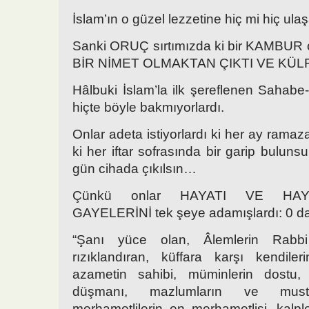
İslam’ın o güzel lezzetine hiç mi hiç ul
Sanki ORUÇ sırtımızda ki bir KAMBUR 
BİR NİMET OLMAKTAN ÇIKTI VE KÜLF
Hâlbuki İslam’la ilk şereflenen Sahabe-
hiçte böyle bakmıyorlardı.
Onlar adeta istiyorlardı ki her ay ramaza
ki her iftar sofrasında bir garip bulunsun
gün cihada çıkılsın…
Çünkü onlar HAYATI VE HA
GAYELERİNİ tek şeye adamışlardı: 0 da
“Şanı yüce olan, Âlemlerin Rabbi 
rızıklandıran, küffara karşı kendiler
azametin sahibi, müminlerin dostu, 
düşmanı, mazlumların ve mustaz
merhametlilerin en merhametlisi, kalpl