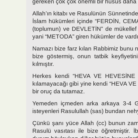
gereken çok çok önemli bir husus daha 
Allah’ın kitabı ve Rasulünün Sünnetinde
İslam hükümleri içinde “FERDİN, CE
(toplumun) ve DEVLETİN” de mükellef
yani “METODA” giren hükümler de vardı
Namazı bize farz kılan Rabbimiz bunu na
bize göstermiş, onun tatbik keyfiyetin
kılmıştır.
Herkes kendi “HEVA VE HEVESİNE
kılamayacağı gibi yine kendi “HEVA
bir oruç da tutamaz.
Yemeden içmeden arka arkaya 3-4
isteyenleri Rasulullah (sas) bundan nehy
Çünkü şanı yüce Allah (cc) bunun zama
Rasulü vasıtası ile bize öğretmiştir. 