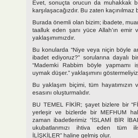
Evet, sonuçta orucun da muhakkak bir
karşılaşacağızdır. Bu zaten kaçınılmaz bi
Burada önemli olan bizim; ibadete, mua
taalluk eden şanı yüce Allah’ın emir 
yaklaşımımızdır.
Bu konularda “Niye veya niçin böyle a
ibadet ediyoruz?” sorularına dayalı bi
“Mademki Rabbim böyle yapmamı is
uymak düşer.” yaklaşımını göstermeliyiz
Bu yaklaşım biçimi, tüm hayatımızın ve 
esasını oluşturmalıdır.
BU TEMEL FİKİR; şayet bizlere bir “F
yerleşir ve bizlerde bir MEFHUM hali
zaman ibadetlerimiz “İSLAMİ BİR İB
ukubatlarımızı ihtiva eden tüm ili
İLİŞKİLER” haline gelmiş olur.