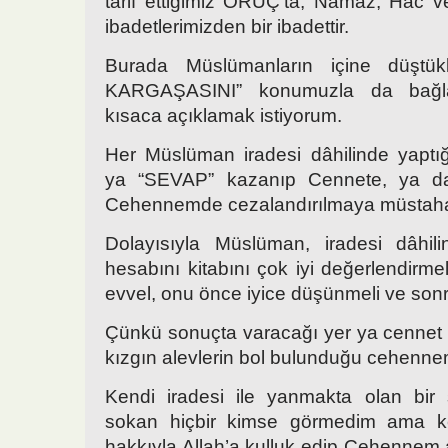
tarif ettiğimiz ORUÇ’ta; Namaz, Hac ve
ibadetlerimizden bir ibadettir.
Burada Müslümanların içine düştü
KARGAŞASINI” konumuzla da bağlan
kısaca açıklamak istiyorum.
Her Müslüman iradesi dâhilinde yaptığı 
ya “SEVAP” kazanıp Cennete, ya d
Cehennemde cezalandırılmaya müstahak
Dolayısıyla Müslüman, iradesi dâhilind
hesabını kitabını çok iyi değerlendirmeli
evvel, onu önce iyice düşünmeli ve sonra 
Çünkü sonuçta varacağı yer ya cennet 
kızgın alevlerin bol bulunduğu cehenne
Kendi iradesi ile yanmakta olan bir 
sokan hiçbir kimse görmedim ama ke
hakkıyla Allah’a kulluk edip Cehenne