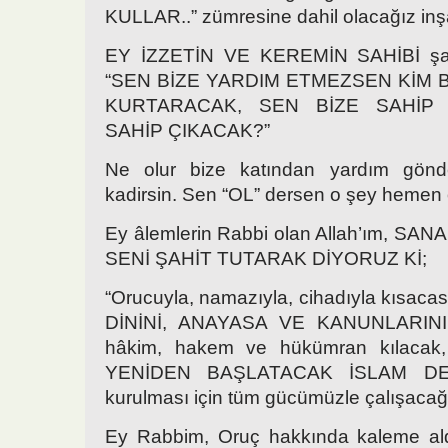
KULLAR..” zümresine dahil olacağız inş
EY İZZETİN VE KEREMİN SAHİBİ şan
“SEN BİZE YARDIM ETMEZSEN KİM B
KURTARACAK, SEN BİZE SAHİP
SAHİP ÇIKACAK?”
Ne olur bize katından yardım gön
kadirsin. Sen “OL” dersen o şey hemen o
Ey âlemlerin Rabbi olan Allah’ım, S
SENİ ŞAHİT TUTARAK DİYORUZ Kİ;
“Orucuyla, namazıyla, cihadıyla kısacas
DİNİNİ, ANAYASA VE KANUNLARINI t
hâkim, hakem ve hükümran kılacak
YENİDEN BAŞLATACAK İSLAM DEVL
kurulması için tüm gücümüzle çalışacağı
Ey Rabbim, Oruç hakkında kaleme al