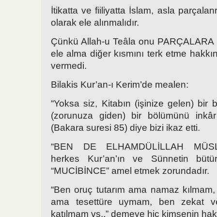
İtikatta ve fiiliyatta İslam, asla parçal
olarak ele alınmalıdır.
Çünkü Allah-u Teâla onu PARÇALARA 
ele alma diğer kısmını terk etme hakkın
vermedi.
Bilakis Kur’an-ı Kerim’de mealen:
“Yoksa siz, Kitabın (işinize gelen) bir
(zorunuza giden) bir bölümünü inkâ
(Bakara suresi 85) diye bizi ikaz etti.
“BEN DE ELHAMDÜLİLLAH MÜSLÜ
herkes Kur’an’ın ve Sünnetin büt
“MUCİBİNCE” amel etmek zorundadır.
“Ben oruç tutarım ama namaz kılmam,
ama tesettüre uymam, ben zekat v
katılmam vs..” demeye hiç kimsenin hakk