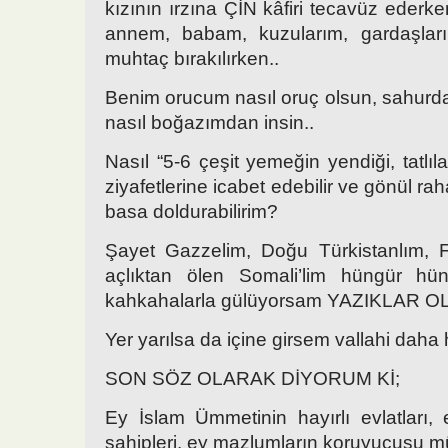
kızının ırzına ÇİN kâfiri tecavüz eder
annem, babam, kuzularım, gardaşlarım
muhtaç bırakılırken..
Benim orucum nasıl oruç olsun, sahurda 
nasıl boğazımdan insin..
Nasıl “5-6 çeşit yemeğin yendiği, tatlıların
ziyafetlerine icabet edebilir ve gönül rah
basa doldurabilirim?
Şayet Gazzelim, Doğu Türkistanlım, Fili
açlıktan ölen Somali’lim hüngür hü
kahkahalarla gülüyorsam YAZIKLAR 
Yer yarılsa da içine girsem vallahi daha h
SON SÖZ OLARAK DİYORUM Kİ;
Ey İslam Ümmetinin hayırlı evlatları, 
sahipleri, ey mazlumların koruyucusu 