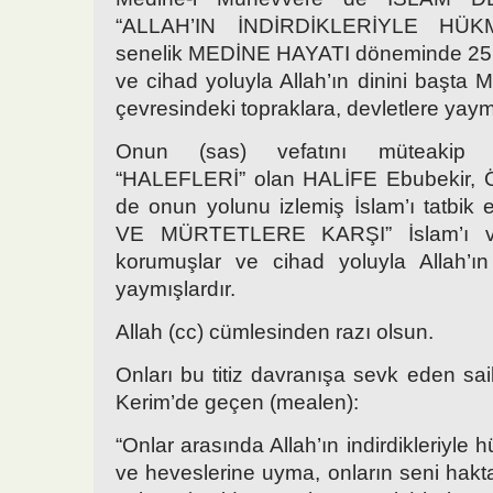
“ALLAH’IN İNDİRDİKLERİYLE HÜKM
senelik MEDİNE HAYATI döneminde 25
ve cihad yoluyla Allah’ın dinini başt
çevresindeki topraklara, devletlere yaymı
Onun (sas) vefatını müteakip 
“HALEFLERİ” olan HALİFE Ebubekir, Öm
de onun yolunu izlemiş İslam’ı tatbik et
VE MÜRTETLERE KARŞI” İslam’ı v
korumuşlar ve cihad yoluyla Allah’ın
yaymışlardır.
Allah (cc) cümlesinden razı olsun.
Onları bu titiz davranışa sevk eden saik
Kerim’de geçen (mealen):
“Onlar arasında Allah’ın indirdikleriyle 
ve heveslerine uyma, onların seni hakt