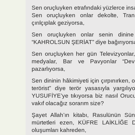
Sen oruçluyken etrafındaki yüzlerce insa
Sen oruçluyken onlar dekolte, Trans
çırılçıplak geziyorsa,
Sen oruçluyken onlar senin dinine
“KAHROLSUN ŞERİAT” diye bağırıyors
Sen oruçluyken her gün Televizyonlar
medyalar, Bar ve Pavyonlar “Devl
pazarlıyorsa,
Sen dininin hâkimiyeti için çırpınırken, 
terörist” diye terör yasasıyla yargı
YUSUFİYE’ye tıkıyorsa biz nasıl Oruc
vakıf olacağız sorarım size?
Şayet Allah’ın kitabı, Rasulünün Sün
mürtetleri ezen, KÜFRE LAİKLİĞ
oluşumları kahreden,