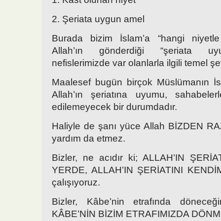
2. Şeriata uygun amel
Burada bizim İslam’a “hangi niyetle
Allah’ın gönderdiği “şeriata u
nefislerimizde var olanlarla ilgili temel şe
Maalesef bugün birçok Müslümanın İs
Allah’ın şeriatına uyumu, sahabele
edilemeyecek bir durumdadır.
Haliyle de şanı yüce Allah BİZDEN R
yardım da etmez.
Bizler, ne acıdır ki; ALLAH’IN ŞER
YERDE, ALLAH’IN ŞERİATINI KEND
çalışıyoruz.
Bizler, Kâbe’nin etrafında döneceğ
KÂBE’NİN BİZİM ETRAFIMIZDA DÖNMESİ