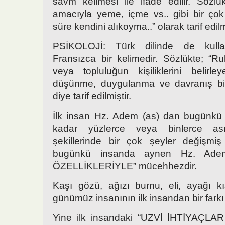
savm kelimesi ile ifade edilir. Sözlük
amacıyla yeme, içme vs.. gibi bir çok 
süre kendini alıkoyma..” olarak tarif edilm
PSİKOLOJİ: Türk dilinde de kulla
Fransızca bir kelimedir. Sözlükte; “Ruh
veya topluluğun kişiliklerini belirl
düşünme, duygulanma ve davranış biçi
diye tarif edilmiştir.
İlk insan Hz. Adem (as) dan bugünkü 
kadar yüzlerce veya binlerce as
şekillerinde bir çok şeyler değişm
bugünkü insanda aynen Hz. Adem
ÖZELLİKLERİYLE” mücehhezdir.
Kaşı gözü, ağızı burnu, eli, ayağı k
günümüz insanının ilk insandan bir farkı
Yine ilk insandaki “UZVİ İHTİYAÇL