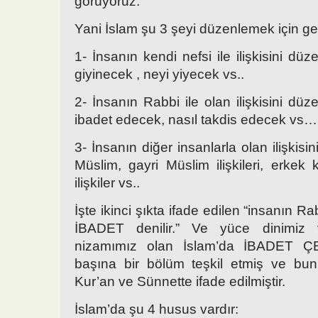
görüyoruz.
Yani İslam şu 3 şeyi düzenlemek için gel
1- İnsanın kendi nefsi ile ilişkisini düz
giyinecek , neyi yiyecek vs..
2- İnsanın Rabbi ile olan ilişkisini düz
ibadet edecek, nasıl takdis edecek vs…
3- İnsanın diğer insanlarla olan ilişkisi
Müslim, gayri Müslim ilişkileri, erkek kad
ilişkiler vs..
İşte ikinci şıkta ifade edilen “insanın Rab
İBADET denilir.” Ve yüce dinimiz
nizamımız olan İslam’da İBADET Ç
başına bir bölüm teşkil etmiş ve bunla
Kur’an ve Sünnette ifade edilmiştir.
İslam’da şu 4 husus vardır: