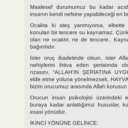
Maalesef durumumuz bu kadar acıdı
insanın kendi nefsine yapabileceği en 
Ocakta ki ateş yanmıyorsa, elbette
konulan bir tencere su kaynamaz. Çün
olan ne ocaktır, ne de tencere.. Kay
bağımlıdır.
İster oruç ibadetinde olsun, ister All
nehiylerini ihtiva eden şeriatında ols
rızasını, “ALLAH’IN ŞERİATINA UY
elde etme yoluna yönelmezsek, HAYV
bizim orucumuz arasında Allah korusun h
Orucun insan psikolojisi üzerindeki etk
buraya kadar anlattığımız hususlar, 
esasi yönüdür.
İKİNCİ YÖNÜNE GELİNCE: