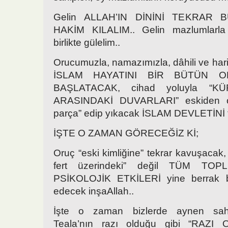
Gelin ALLAH’IN DİNİNİ TEKRAR
HAKİM KILALIM.. Gelin mazlumlarla b
birlikte gülelim..
Orucumuzla, namazımızla, dâhili ve hari
İSLAM HAYATINI BİR BÜTÜN O
BAŞLATACAK, cihad yoluyla “K
ARASINDAKİ DUVARLARI” eskiden ol
parça” edip yıkacak İSLAM DEVLETİNİ t
İŞTE O ZAMAN GÖRECEĞİZ Kİ;
Oruç “eski kimliğine” tekrar kavuşacak,
fert üzerindeki” değil TÜM TO
PSİKOLOJİK ETKİLERİ yine berrak bi
edecek inşaAllah..
İşte o zaman bizlerde aynen saha
Teala’nın razı olduğu gibi “RA