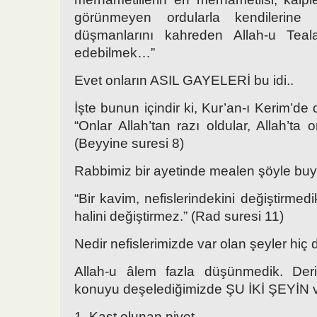
görünmeyen ordularla kendilerin
düşmanlarını kahreden Allah-u Teala
edebilmek…”
Evet onların ASIL GAYELERİ bu idi..
İşte bunun içindir ki, Kur’an-ı Kerim’de d
“Onlar Allah’tan razı oldular, Allah’ta o
(Beyyine suresi 8)
Rabbimiz bir ayetinde mealen şöyle buy
“Bir kavim, nefislerindekini değiştirmedi
halini değiştirmez.” (Rad suresi 11)
Nedir nefislerimizde var olan şeyler hi
Allah-u âlem fazla düşünmedik. Der
konuyu deşelediğimizde ŞU İKİ ŞEYİN va
1. Kast olunan niyet