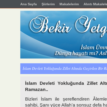
Ana Sayfa
Şiirlerim
Makalelerim
Alıntı Makalel
İslam Devleti Yokluğunda Zillet Altında Geçirilen Bir
İslam Devleti Yokluğunda Zillet Alt
Ramazan..
Bizleri İslam ile şereflendiren Âlem
sahibi, Şanı yüce Allah’a sonsuz defa 