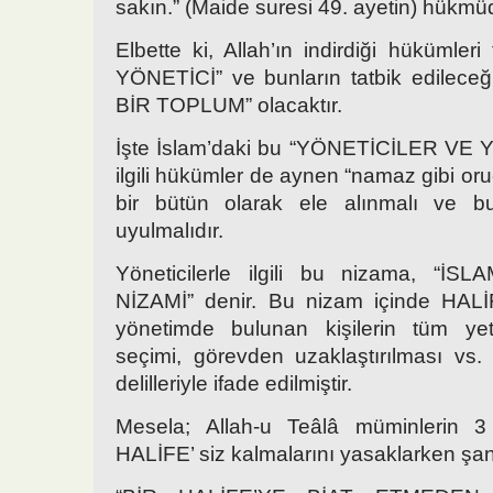
sakın.” (Maide suresi 49. ayetin) hükmü
Elbette ki, Allah’ın indirdiği hükümler
YÖNETİCİ” ve bunların tatbik edilec
BİR TOPLUM” olacaktır.
İşte İslam’daki bu “YÖNETİCİLER VE
ilgili hükümler de aynen “namaz gibi or
bir bütün olarak ele alınmalı ve b
uyulmalıdır.
Yöneticilerle ilgili bu nizama, “
NİZAMİ” denir. Bu nizam içinde HALİFE
yönetimde bulunan kişilerin tüm yetkil
seçimi, görevden uzaklaştırılması vs.
delilleriyle ifade edilmiştir.
Mesela; Allah-u Teâlâ müminleri
HALİFE’ siz kalmalarını yasaklarken şanl