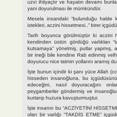
uzvi ihtiyaçtır ve hayatın devamı bunla
yani doyurulması ile mümkündür.
Mesela insandaki “bulunduğu halde ka
istekleri, aczini hissetmesi..” birer içgüd
Tarih boyunca görülmüştür ki aczini 
kendinden üstün gördüğü varlıkları “
kutsamaya” yönelmiş, putlar yapmış, 
bir ineği bile kendine Rab edinmiş vel
doyurucu nice tatmin yollarını aramış du
İşte bunun içindir ki şanı yüce Allah (cc
hisseden insanoğluna, bu içgüdüsünü
edeceğini, nasıl doyuracağını onla
peygamberler göndermiş ve insanoğlu
kurtarıp huzura kavuşturmuştur.
İşte insanın bu “ACZİYETİNİ HİSSETM
olan bir varlığı “TAKDİS ETME” iç