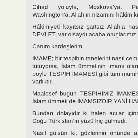
Cihad yoluyla, Moskova’ya, Par
Washington’a, Allah’ın nizamını hâkim kı
Hâkimiyeti kayıtsız şartsız Allah’a 
DEVLET, var olsaydı acaba oruçlarımız 
Canım kardeşlerim.
İMAME; bir tespihin tanelerini nasıl cem
tutuyorsa, İslam ümmetinin imamı ol
böyle TESPİH İMAMESİ gibi tüm mümi
varlıktır.
Maalesef bugün TESPİHİMİZ İMAMES
İslam ümmeti de İMAMSIZDIR YANİ HA
Bundan dolayıdır ki halen acılar içi
Doğu Türkistan’ın yüzü hiç gülmedi.
Nasıl gülsün ki, gözlerinin önünde an