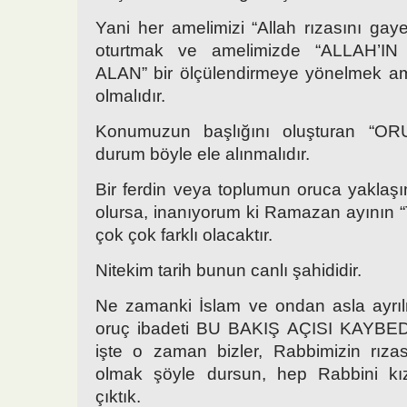
Yani her amelimizi “Allah rızasını gay
oturtmak ve amelimizde “ALLAH’I
ALAN” bir ölçülendirmeye yönelmek am
olmalıdır.
Konumuzun başlığını oluşturan “OR
durum böyle ele alınmalıdır.
Bir ferdin veya toplumun oruca yaklaş
olursa, inanıyorum ki Ramazan ayını
çok çok farklı olacaktır.
Nitekim tarih bunun canlı şahididir.
Ne zamanki İslam ve ondan asla ayrıl
oruç ibadeti BU BAKIŞ AÇISI KAYBED
işte o zaman bizler, Rabbimizin rıza
olmak şöyle dursun, hep Rabbini kız
çıktık.