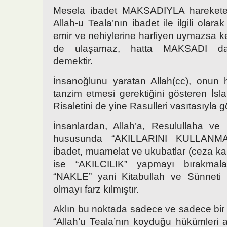
Mesela ibadet MAKSADIYLA harekete 
Allah-u Teala’nın ibadet ile ilgili olara
emir ve nehiylerine harfiyen uymazsa 
de ulaşamaz, hatta MAKSADI da 
demektir.
İnsanoğlunu yaratan Allah(cc), onun 
tanzim etmesi gerektiğini gösteren İs
Risaletini de yine Rasulleri vasıtasıyla g
İnsanlardan, Allah’a, Resulullaha ve
hususunda “AKILLARINI KULLANMAYI
ibadet, muamelat ve ukubatlar (ceza k
ise “AKILCILIK” yapmayı bırakmal
“NAKLE” yani Kitabullah ve Sünneti R
olmayı farz kılmıştır.
Aklın bu noktada sadece ve sadece bir g
“Allah’u Teala’nın koyduğu hükümleri