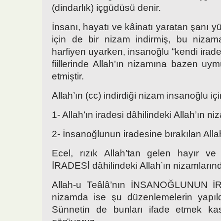
(dindarlık) içgüdüsü denir.
İnsanı, hayatı ve kâinatı yaratan şanı yü
için de bir nizam indirmiş, bu nizam
harfiyen uyarken, insanoğlu “kendi irades
fiillerinde Allah’ın nizamına bazen u
etmiştir.
Allah’ın (cc) indirdiği nizam insanoğlu için
1- Allah’ın iradesi dâhilindeki Allah’ın ni
2- İnsanoğlunun iradesine bırakılan Alla
Ecel, rızık Allah’tan gelen hayır v
İRADESİ dâhilindeki Allah’ın nizamlarınd
Allah-u Teâlâ’nın İNSANOĞLUNUN İR
nizamda ise şu düzenlemelerin yapıld
Sünnetin de bunları ifade etmek kast