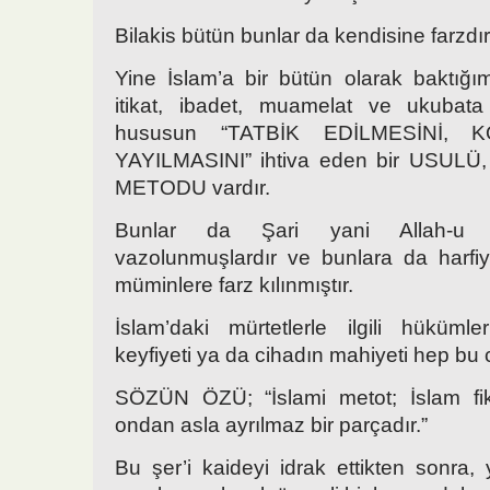
Bilakis bütün bunlar da kendisine farzdır
Yine İslam’a bir bütün olarak baktığı
itikat, ibadet, muamelat ve ukubat
hususun “TATBİK EDİLMESİNİ, 
YAYILMASINI” ihtiva eden bir USULÜ
METODU vardır.
Bunlar da Şari yani Allah-u T
vazolunmuşlardır ve bunlara da harfi
müminlere farz kılınmıştır.
İslam’daki mürtetlerle ilgili hüküml
keyfiyeti ya da cihadın mahiyeti hep bu
SÖZÜN ÖZÜ; “İslami metot; İslam fik
ondan asla ayrılmaz bir parçadır.”
Bu şer’i kaideyi idrak ettikten sonra,