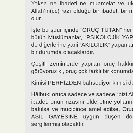
Yoksa ne ibadeti ne muamelat ve uk
Allah’ın(cc) razı olduğu bir ibadet, bi
olur.
İşte bu şuur içinde “ORUÇ TUTAN” he
bütün Müslümanlar, “PSİKOLOJİK YAP
de diğerlerine yani “AKILCILIK” yapanlara
bir durumda olacaklardır.
Çeşitli zeminlerde yapılan oruç hakkı
görüyoruz ki, oruç çok farklı bir konumda
Kimisi PERHİZDEN bahsediyor kimisi
Hâlbuki oruca sadece ve sadece “bizi All
ibadet, onun rızasını elde etme yollarınd
bakılsa ve mucibince amel edilse, Or
ASIL GAYESİNE uygun düşen doğr
sergilenmiş olacaktır.