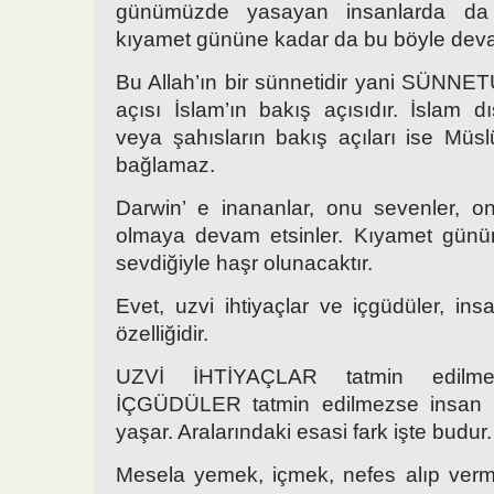
günümüzde yasayan insanlarda da
kıyamet gününe kadar da bu böyle deva
Bu Allah’ın bir sünnetidir yani SÜNNET
açısı İslam’ın bakış açısıdır. İslam dış
veya şahısların bakış açıları ise Müsl
bağlamaz.
Darwin’ e inananlar, onu sevenler, on
olmaya devam etsinler. Kıyamet gün
sevdiğiyle haşr olunacaktır.
Evet, uzvi ihtiyaçlar ve içgüdüler, ins
özelliğidir.
UZVİ İHTİYAÇLAR tatmin edilme
İÇGÜDÜLER tatmin edilmezse insan b
yaşar. Aralarındaki esasi fark işte budur.
Mesela yemek, içmek, nefes alıp verme