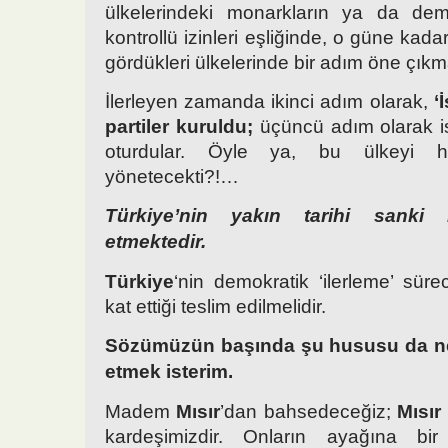
ülkelerindeki monarkların ya da demo
kontrollü izinleri eşliğinde, o güne kada
gördükleri ülkelerinde bir adım öne çıkm
İlerleyen zamanda ikinci adım olarak,
‘
partiler kuruldu;
üçüncü adım olarak is
oturdular. Öyle ya, bu ülkeyi 
yönetecekti?!…
Türkiye’nin yakın tarihi sanki M
etmektedir.
Türkiye
‘nin demokratik ‘ilerleme’ sü
kat ettiği teslim edilmelidir.
Sözümüzün başında şu hususu da net
etmek isterim.
Madem
Mısır
’dan bahsedeceğiz;
Mısır
kardeşimizdir. Onların ayağına bir