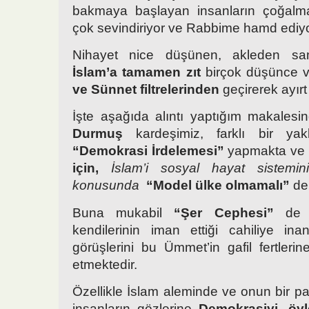
bakmaya başlayan insanların çoğalm
çok sevindiriyor ve Rabbime hamd ediy
Nihayet nice düşünen, akleden sa
İslam’a tamamen zıt
birçok düşünce ve 
ve Sünnet filtrelerinden
geçirerek ayırt
İşte aşağıda alıntı yaptığım makales
Durmuş
kardeşimiz, farklı bir yak
“Demokrasi İrdelemesi”
yapmakta ve
için,
İslam’i
sosyal hayat sistemin
konusunda
“Model ülke
olmamalı”
de
Buna mukabil
“Şer Cephesi”
de b
kendilerinin iman ettiği cahiliye in
görüşlerini bu Ümmet’in gafil fertler
etmektedir.
Özellikle İslam aleminde ve onun bir p
insanların gözlerine
Demokrasiyi, öyle