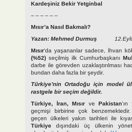
Kardeşiniz Bekir Yetginbal
– – – – – –
Mısır’a Nasıl Bakmalı?
Yazan: Mehmed Durmuş
12.Eyl
Mısır
’da yaşananlar sadece, İhvan kök
(%52)
seçilmiş ilk Cumhurbaşkanı
Mu
darbe ile görevden uzaklaştırılması hadi
bundan daha fazla bir şeydir.
Türkiye’nin Ortadoğu için model ül
rastgele bir seçim değildir.
Türkiye, İran, Mısır
ve
Pakistan
’ın 
geçmişi birbirine çok benzemektedir.
geçen ülkeleri yakın tarihleri ile kıya
Türkiye
dışındaki üç ülkenin yönet