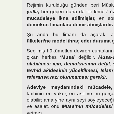
Rejimin kurulduğu günden beri Müs
yolla,
her geçen daha da ‘ilerlemek’ ü
mücadeleye ikna edilmişler,
en so
demokrat limanlara demir atmışlardır.
Şu anda bu limanı da aşarak, a
ülkeleri’ne model ihraç eder duruma
g
Seçilmiş hükümetleri deviren cuntaların
çıkan herkes
‘Musa’
değildir.
Musa-
olabilmesi için, demokrasinin değil
tevhid akidesinin yüceltilmesi, İsla
referansa razı olunmaması gerekir.
Adeviye meydanındaki mücadele,
tarihinin en vakur, en asil ve en gerç
olabilir; ama yine aynı şeyi söyleyeceğ
ve asalet, onu
Musa’nın mücadelesi 
yetmez.