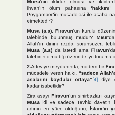
Mursi
’nin iktidar olması ve iktidard
İhvan’ın ölüm pahasına
‘hakkını’
s
Peygamber’in mücadelesi ile acaba nası
etmektedir?
Musa (a.s)
,
Firavun
’un kurulu düzenin
talebinde bulunmuş mudur?
Mısır
’da
Allah’ın dinini arzda sorunsuzca teb
Musa (a.s)
da isterdi ama
Firavun
’d
talebinin olmadığı üzerinde iyi durulmalıd
2.
Adeviye meydanında, modern bir
Fir
mücadele veren halkı,
“sadece Allah’
asalarını koydular ortaya”
[4]
diye d
kadar isabetlidir?
Zira asayı
Firavun
’un sihirbazları kar
Musa
idi ve sadece Tevhid davetini k
adının en yüce olduğunu,
İslam’ın 