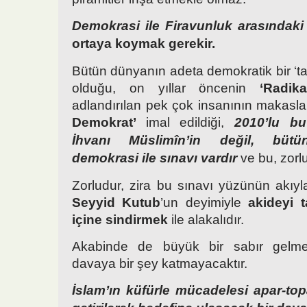
Demokrasi ile Firavunluk arasındaki
ortaya koymak gerekir.
Bütün dünyanın adeta demokratik bir ‘ta
olduğu, on yıllar öncenin
‘Radik
adlandırılan pek çok insanının makasl
Demokrat’
imal edildiği,
2010’lu bu
İhvanı Müslimîn’in değil, bütü
demokrasi ile sınavı vardır
ve bu, zorlu
Zorludur, zira bu sınavı yüzünün akıyl
Seyyid Kutub
’un deyimiyle
akideyi 
içine sindirmek
ile alakalıdır.
Akabinde de büyük bir sabır gelmeli
davaya bir şey katmayacaktır.
İslam’ın küfürle mücadelesi apar-topa