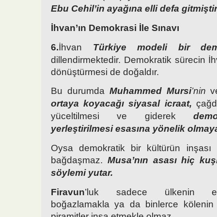
Ebu Cehil’in ayağına elli defa gitmiştir
İhvan’ın Demokrasi İle Sınavı
6.
İhvan
Türkiye
modeli bir dem
dillendirmektedir. Demokratik sürecin İ
dönüştürmesi de doğaldır.
Bu durumda
Muhammed Mursi
’nin
ve
ortaya koyacağı siyasal icraat,
çağda
yüceltilmesi ve giderek
demo
yerleştirilmesi esasına yönelik
olmay
Oysa demokratik bir kültürün inşası
bağdaşmaz.
Musa’nın asası hiç ku
söylemi yutar.
Firavun
’luk sadece ülkenin er
boğazlamakla ya da binlerce kölenin
piramitler inşa etmekle olmaz.