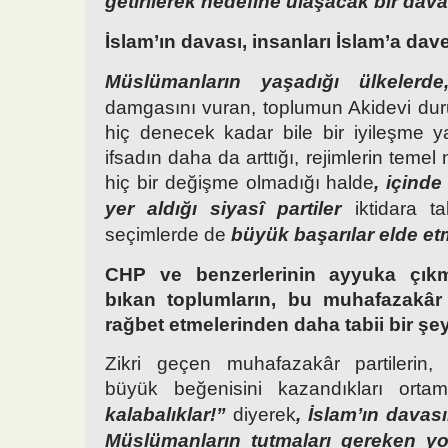
getirilerek hedefine ulaşacak bir dava 
İslam’ın davası, insanları İslam’a dave
Müslümanların yaşadığı ülkelerde
damgasını vuran, toplumun Akidevi d
hiç denecek kadar bile bir iyileşme 
ifsadın daha da arttığı, rejimlerin temel
hiç bir değişme olmadığı halde
, içind
yer aldığı siyasî partiler
iktidara t
seçimlerde de
büyük başarılar elde etm
CHP
ve benzerlerinin ayyuka çık
bıkan toplumların, bu muhafazakâr v
rağbet etmelerinden daha tabii bir şey
Zikri geçen muhafazakâr partilerin, i
büyük beğenisini kazandıkları orta
kalabalıklar!”
diyerek
, İslam’ın davas
Müslümanların tutmaları gereken yo