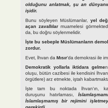
olduğunu anlatmak, şu an dünyanı
işidir.
Bunu söyleyen Müslümanlar,
yel değ
açan zavallılar
muamelesi görmektedir
da, bu doğru söylenmelidir.
İşte bu sebeple Müslümanların demokr
zordur.
Evet, İhvan da
Mısır
’da demokrasi ile im
Demokratik yollarla iktidara gelme
n
oluşu, bütün cazibesi ile kendisini İhva
örgütlere) arz etmekte, iştah kabartmakt
İşte tam bu noktada İhvan’ın, ka
duruşunu hatırlaması,
İslamlaşmam
İslamlaşmamış bir rejimini işletme
gerekirdi.