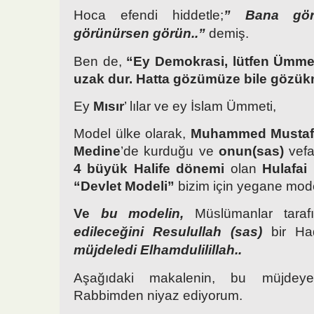
Hoca efendi hiddetle;
” Bana gör
görünürsen görün..”
demiş.
Ben de,
“Ey Demokrasi, lütfen Ümm
uzak dur. Hatta gözümüze bile gözük
Ey
Mısır
’ lılar ve ey İslam Ümmeti,
Model ülke olarak,
Muhammed Mustafa
Medine
’de kurduğu ve
onun(sas)
vefa
4 büyük Halife dönemi
olan
Hulafai
“Devlet Modeli”
bizim için yegane mode
Ve
bu modelin,
Müslümanlar tara
edileceğini Resulullah (sas)
bir Had
müjdeledi Elhamdulilillah..
Aşağıdaki makalenin, bu müjdeye
Rabbimden niyaz ediyorum.