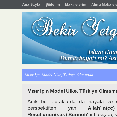
Ana Sayfa
Şiirlerim
Makalelerim
Alıntı Makalel
Mısır İçin Model Ülke, Türkiye Olmamalı
Mısır İçin Model Ülke, Türkiye Olmama
Artık bu topraklarda da hayata ve ol
perspektiften, yani
Allah’ın(c
Resul’ünün(sas) Sünneti’
ni bakış açı