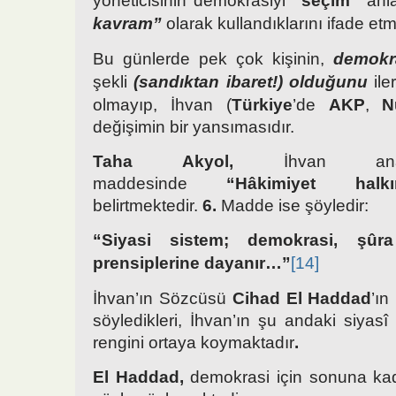
yöneticisinin demokrasiyi
“seçim”
anl
kavram”
olarak kullandıklarını ifade etm
Bu günlerde pek çok kişinin,
demokra
şekli
(sandıktan ibaret!)
olduğunu
ile
olmayıp, İhvan (
Türkiye
’de
AKP
,
Nu
değişimin bir yansımasıdır.
Taha Akyol,
İhvan ana
maddesinde
“Hâkimiyet halkın
belirtmektedir.
6.
Madde ise şöyledir:
“Siyasi sistem; demokrasi, şûr
prensiplerine dayanır…”
[14]
İhvan’ın Sözcüsü
Cihad El Haddad
’ın
söyledikleri, İhvan’ın şu andaki siyas
rengini ortaya koymaktadır
.
El Haddad,
demokrasi için sonuna kad