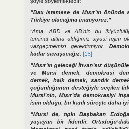
şöyle söylemektedir:
“Batı istemese de Mısır’ın önünde 
Türkiye olacağına inanıyoruz.”
“Ama, ABD ve AB’nin bu ikiyüzlülüğ
teminat altına aldığımız siyasi rejim 
vazgeçmemizi gerektirmiyor.
Demokr
kadar savaşacağız.
”
[15]
“Mısır’ın geleceği İhvan’sız düşünü
ve Mursi demek, demokrasi deme
demek, halk demek, sandık demekt
çoğunluğunun desteğiyle seçilen l
Mursi’nin, Mısır’da demokrasiyi inş
isim olduğu, bu kanlı süreçte daha iyi 
“Mursi de, tıpkı Başbakan Erdoğa
yaşayan bir liderdir. Ortadoğu’dak