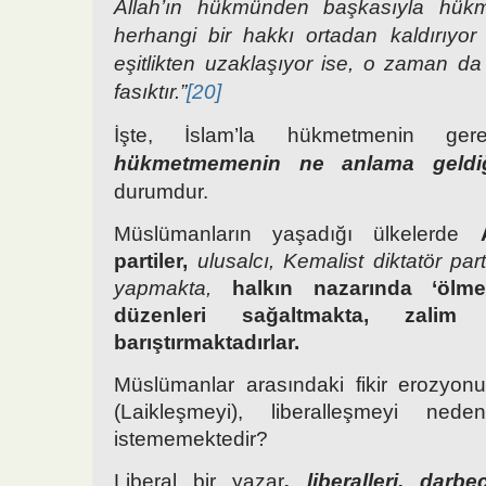
Allah’ın hükmünden başkasıyla hü
herhangi bir hakkı ortadan kaldırıyo
eşitlikten uzaklaşıyor ise, o zaman da 
fasıktır.”
[20]
İşte, İslam’la hükmetmenin g
hükmetmemenin ne anlama geldi
durumdur.
Müslümanların yaşadığı ülkelerde
partiler,
ulusalcı, Kemalist diktatör par
yapmakta,
halkın nazarında ‘ölme
düzenleri sağaltmakta, zalim r
barıştırmaktadırlar.
Müslümanlar arasındaki fikir erozyon
(Laikleşmeyi), liberalleşmeyi ne
istememektedir?
Liberal bir yazar
, liberalleri, darbe