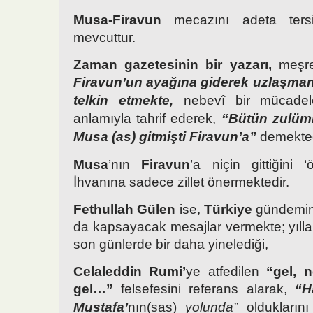
Musa-Firavun
mecazını adeta tersi
mevcuttur.
Zaman gazetesinin bir yazarı,
meşreb
Firavun’un ayağına giderek uzlaşma
telkin etmekte,
nebevî bir mücadele
anlamıyla tahrif ederek,
“Bütün zulüml
Musa (as) gitmişti Firavun’a”
demekted
Musa
’nın
Firavun
’a niçin gittiğini 
İhvanına sadece zillet önermektedir.
Fethullah Gülen
ise,
Türkiye
gündemin
da kapsayacak mesajlar vermekte; yıllar
son günlerde bir daha yinelediği,
Celaleddin Rumi’
ye atfedilen
“gel, 
gel…”
felsefesini referans alarak,
“H
Mustafa’
nın(sas)
yolunda”
oldukların