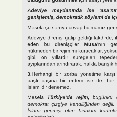
olduğunu
göstermek için
asayı yere at
Adeviye meydanında ise ‘asa’nı
genişlemiş, demokratik söylemi de içe
Mesela şu soruya cevap bulmamız gerek
Adeviye direnişi galip geldiği takdirde, 
eden bu direnişçiler
Musa
’nın get
hükmeden bir rejim mi kuracaklar, yoks
gibi, on yıllardır süregelen teped
ayıplarından arındırarak, halkla barışık 
3.
Herhangi bir zorba yönetime karş
başlı başına bir erdem ise de, her
İslami’dir denemez.
Mesela
Türkiye’de rejim,
bugünkü öz
demokrat çizgiye kendiliğinden değil
İslami geçmişi olan birtakım kadrola