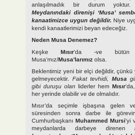
anlaşılmadık bir durum yoktu
Meydanındaki direnişi ‘Musa’ sembo
kanaatimizce uygun değildir.
Niye uy
kendi kanaatlerimizi beyan edeceğiz.
Neden Musa Denemez?
Keşke
Mısır
’da -ve bütün 
Musa’mız/
Musa’larımız
olsa.
Beklentimiz yeni bir elçi değildir, çünk
gelmeyecektir
. Fakat tevhidi,
Musa
g
gibi duruşu olan
liderler hem
Mısır
’da
her yerinde olabilir ve de olmalıdır.
Mısır’da seçimle işbaşına gelen ve 
süresinden sonra darbe ile görevin
Cumhurbaşkanı
Muhammed Mursi
’yi
meydanlarda darbeye direnen