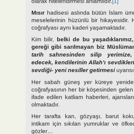
olarak nitelendirmesi anlamlıdır.
[1]
Mısır
hadisesi aslında bütün İslam ümm
meselelerinin hüzünlü bir hikayesidir
coğrafyası aynı kaderi yaşamaktadır.
Kim bilir,
belki de bu yaşadıklarımız,
gereği gibi sarılmayan biz Müslüman
tarih sahnesinden silip yerimize,
edecek, kendilerinin Allah’ı sevdikleri
sevdiği- yeni nesiller getirmesi
uyarısı
Her sabah güneş yer küreye yenide
coğrafyasının her bir köşesinden gelen 
ifade edilen katliam haberleri, ajansla
olmaktadır.
Her tarafta kan, gözyaşı, barut koku
intikam için sıkılan yumruklar ve öfke
gözler…