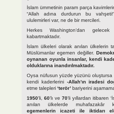
İslam ümmetinin param parça kavimlerine
“Allah adına durdurun bu vahşeti
ululemirleri var, ne de bir mercileri.
Herkes Washington’dan gelecek 
kabartmaktadır.
İslam ülkeleri olarak anılan ülkelerin
Müslümanlar egemen değiller.
Demokra
oynanan oyunla insanlar, kendi kad
olduklarına inandırılmaktadır.
Oysa nüfusun yüzde yüzünü oluştursa 
kendi kaderlerini
-Allah’ın iradesi d
etme talepleri
‘terör’
bariyerini aşamama
1950
’li,
60
’lı ve
70
’li yıllardan itibaren ‘
anılan ülkelerde muhafazakâr 
egemenlerin icazeti ile iktidarı e