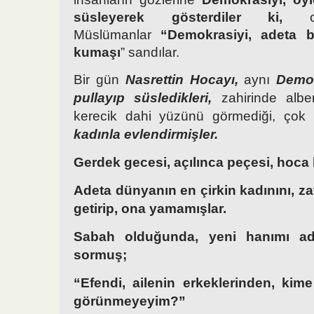
süsleyerek gösterdiler ki,
ca
Müslümanlar
“Demokrasiyi, adeta 
kumaşı
” sandılar.
Bir gün
Nasrettin Hocayı,
aynı
Demok
pullayıp süsledikleri,
zahirinde albe
kerecik dahi yüzünü görmediği, ço
kadınla evlendirmişler.
Gerdek gecesi, açılınca peçesi, hoca 
Adeta dünyanın en çirkin kadınını, z
getirip, ona yamamışlar.
Sabah olduğunda, yeni hanımı a
sormuş;
“Efendi, ailenin erkeklerinden, ki
görünmeyeyim?”