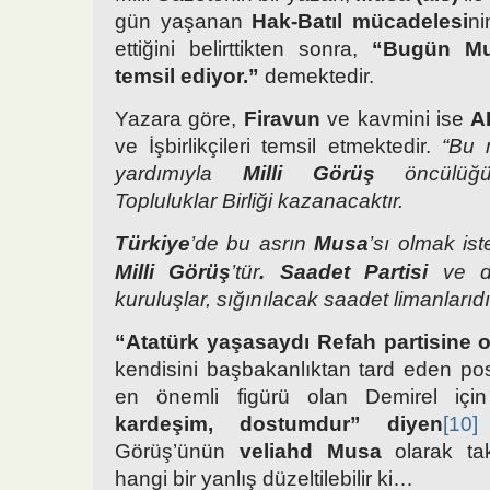
gün yaşanan
Hak-Batıl mücadelesi
n
ettiğini belirttikten sonra,
“Bugün Mus
temsil ediyor.”
demektedir.
Yazara göre,
Firavun
ve kavmini ise
A
ve İşbirlikçileri temsil etmektedir.
“Bu 
yardımıyla
Milli Görüş
öncülüğü
Topluluklar Birliği kazanacaktır.
Türkiye
’de bu asrın
Musa
’sı olmak ist
Milli Görüş
’tür
. Saadet Partisi
ve di
kuruluşlar, sığınılacak saadet limanları
“Atatürk yaşasaydı Refah partisine o
kendisini başbakanlıktan tard eden p
en önemli figürü olan Demirel iç
kardeşim, dostumdur”
diyen
[10]
Görüş’ünün
veliahd Musa
olarak tak
hangi bir yanlış düzeltilebilir ki…