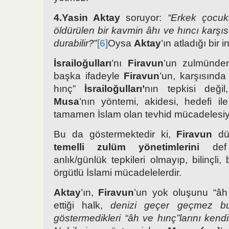
4.
Yasin Aktay
soruyor:
“Erkek çocuk
öldürülen bir kavmin âhı ve hıncı karş
durabilir?
”
[6]
Oysa
Aktay
’ın atladığı bir 
İsrailoğulları
’nı
Firavun
’un zulmünden
başka ifadeyle
Firavun
’un, karşısınd
hınç”
İsrailoğulları’
nın tepkisi deği
Musa
’nın yöntemi, akidesi, hedefi il
tamamen İslam olan tevhid mücadelesiy
Bu da göstermektedir ki,
Firavun
dü
temelli zulüm yönetimlerini
def 
anlık/günlük tepkileri olmayıp, bilinçli, 
örgütlü İslami mücadelelerdir.
Aktay
’ın,
Firavun
’un yok oluşunu “âh
ettiği halk,
denizi geçer geçmez b
göstermedikleri “âh ve hınç”larını kendil