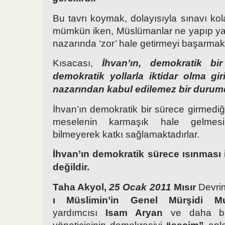
Bu tavrı koymak, dolayısıyla sınavı kol
mümkün iken, Müslümanlar ne yapıp ya
nazarında ‘zor’ hale getirmeyi başarmakt
Kısacası,
İhvan’ın, demokratik bi
demokratik yollarla iktidar olma gir
nazarından kabul edilemez bir durum
İhvan’ın demokratik bir sürece girmediğin
meselenin karmaşık hale gelmes
bilmeyerek katkı sağlamaktadırlar.
İhvan’ın demokratik sürece ısınması 
değildir.
Taha Akyol,
25 Ocak 2011
Mısır
Devri
ı Müslimin’in Genel Mürşidi
M
yardımcısı
Isam Aryan
ve daha bi