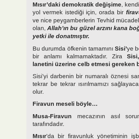
Mısır’daki demokratik değişime
, kend
yol vermek istediği için, orada bir
fira
ve nice peygamberlerin Tevhid mücadele
olan,
Allah’ın bu güzel arzını kana b
yetki ile donatmıştır.
Bu durumda öfkenin tamamını
Sisi’
ye b
bir anlamı kalmamaktadır. Zira
Sisi
lanetini üzerine celb etmesi gereken b
Sisi’yi darbenin bir numaralı öznesi sa
tekrar be tekrar ısırılmamızı sağlayac
olur.
Firavun meseli böyle…
Musa-Firavun
mecazının asıl soru
tarafındadır.
Mısır
’da bir firavunluk yönetiminin i