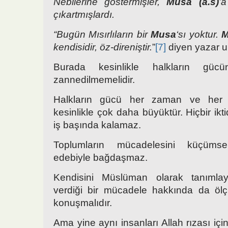
Nebilerine göstermişler,
Musa (a.s)
’
çıkartmışlardı.
“Bugün Mısırlıların bir
Musa
‘sı yoktur.
M
kendisidir, öz-direniştir.
”
[7]
diyen yazar um
Burada kesinlikle halkların güc
zannedilmemelidir.
Halkların gücü her zaman ve her ü
kesinlikle çok daha büyüktür. Hiçbir ik
iş başında kalamaz.
Toplumların mücadelesini küçüm
edebiyle bağdaşmaz.
Kendisini Müslüman olarak tanımlay
verdiği bir mücadele hakkında da ölçü
konuşmalıdır.
Ama yine aynı insanları Allah rızası iç