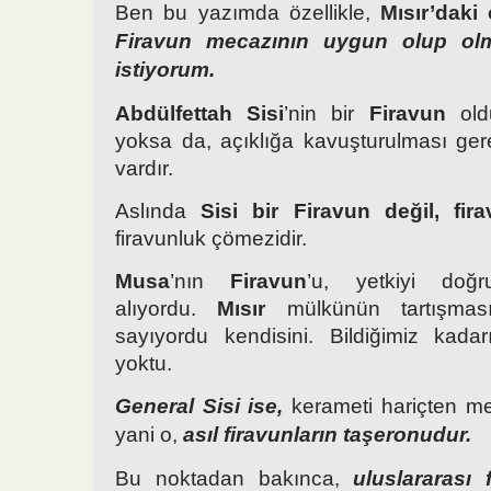
Ben bu yazımda özellikle,
Mısır’daki 
Firavun mecazının uygun olup olm
istiyorum.
Abdülfettah Sisi
’nin bir
Firavun
old
yoksa da, açıklığa kavuşturulması ge
vardır.
Aslında
Sisi bir Firavun değil, fira
firavunluk çömezidir.
Musa
’nın
Firavun
’u, yetkiyi doğr
alıyordu.
Mısır
mülkünün tartışmas
sayıyordu kendisini. Bildiğimiz kadar
yoktu.
General Sisi
ise,
kerameti hariçten men
yani o,
asıl firavunların taşeronudur.
Bu noktadan bakınca,
uluslararası 