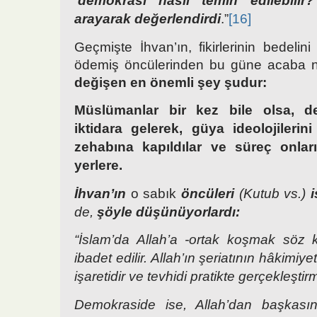
‘demokrasi nasıl temin edilebilir
arayarak değerlendirdi
.”
[16]
Geçmişte İhvan’ın, fikirlerinin bedelin
ödemiş öncülerinden bu güne acaba n
değişen en önemli şey şudur:
Müslümanlar bir kez bile olsa, de
iktidara gelerek, güya ideolojilerin
zehabına kapıldılar ve süreç onlar
yerlere.
İhvan’ın
o sabık
öncüleri
(Kutub vs.)
de,
şöyle düşünüyorlardı:
“İslam’da Allah’a -ortak koşmak söz 
ibadet edilir. Allah’ın şeriatının hâkimiyet
işaretidir ve tevhidi pratikte gerçekleşti
Demokraside ise, Allah’dan başkasın