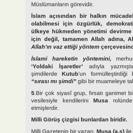
Müslümanların görevidir.
İslam açısından bir halkın mücad
olabilmesi için özgürlük, demokrat
ülkeye hükmeden yönetimi devirme g
için değil, tamamen Allah adına, Al
Allah’ın vaz ettiği yöntem
çerçevesind
İslami hareketin yöntemini,
merh
‘Yoldaki İşaretler’
adıyla yazmıştı
şimdilerde
Kutub
’un formülleştirdiğ
“sırası mı şimdi”
gibi bir muameleye tab
5
.Bir çok siyasî grup, fırsatı ganimet b
vesilesiyle kendilerini
Musa
rolünde 
etmişlerdir.
Milli Görüş çizgisi bunlardan biridir.
Milli Gazetenin bir yazarı,
Musa (a.s)
ile