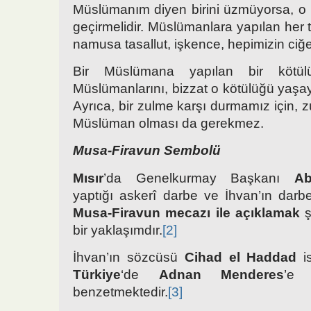
Müslümanım diyen birini üzmüyorsa, o 
geçirmelidir. Müslümanlara yapılan her tü
namusa tasallut, işkence, hepimizin ciğe
Bir Müslümana yapılan bir kötü
Müslümanlarını, bizzat o kötülüğü yaşay
Ayrıca, bir zulme karşı durmamız için, 
Müslüman olması da gerekmez.
Musa-Firavun Sembolü
Mısır
’da Genelkurmay Başkanı
Ab
yaptığı askerî darbe ve İhvan’ın dar
Musa-Firavun mecazı ile açıklamak
ş
bir yaklaşımdır.
[2]
İhvan’ın sözcüsü
Cihad el Haddad
i
Türkiye
‘de
Adnan Menderes
’e 
benzetmektedir.
[3]