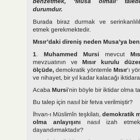
benzetmek, ‘Musa olmalı’ taleb
durumdur.
Burada biraz durmak ve serinkanlılık
etmek gerekmektedir.
Mısır’daki direniş neden Musa’ya be
1
.
Muhammed Mursi
mevcut
Mıs
mevzuatının ve
Mısır kurulu düzen
ölçüde,
demokratik yöntemle
Mısır
’ı y
ve nihayet, bir yıl kadar kalacağı iktidara
Acaba
Mursi
’nin böyle bir iktidar olma
Bu talep için nasıl bir fetva verilmiştir?
İhvan-ı Müslimîn teşkilatı,
demokratik m
olma anlayışını
nasıl izah etmekte
dayandırmaktadır?