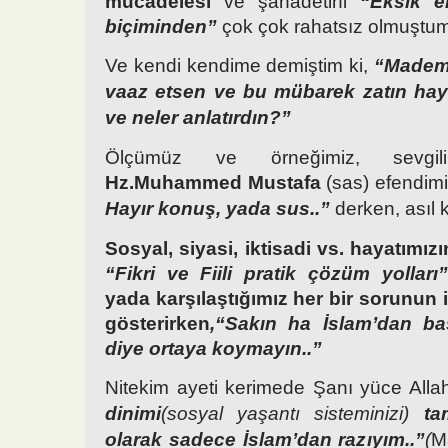
mücadelesi
ve şahadetini
“Eksik e
biçiminden”
çok çok rahatsız olmuştum
Ve kendi kendime demiştim ki,
“Madem 
vaaz etsen ve bu mübarek zatın hayat
ve neler anlatırdın?”
Ölçümüz ve örneğimiz, sevgil
Hz.Muhammed Mustafa
(sas) efendim
Hayır konuş, yada sus..”
derken, asıl k
Sosyal, siyasi, iktisadi vs. hayatımızı
“Fikri ve Fiili pratik çözüm yolları”
yada karşılaştığımız her bir sorunun i
gösterirken
,“Sakın ha İslam’dan ba
diye ortaya koymayın..”
Nitekim ayeti kerimede Şanı yüce Alla
dinimi
(sosyal yaşantı sisteminizi)
ta
olarak sadece İslam’dan razıyım..”
(
M