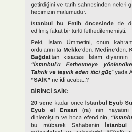
getirdiğini ve tarih sahnesinden neleri
hepimizin malumudur.
İstanbul bu Fetih öncesinde
de de
edilmiş fakat bir türlü fethedilememişti.
Peki, İslam Ümmetini, onun kahram
ordularını ta
Mekke
’den,
Medine
’den,
Bağdat
’tan kısacası İslam diyarının 
“İstanbul’u Fethetmeye yönlendir
Tahrik ve teşvik eden itici güç
” yada A
”SAİK”
ne idi acaba..?
BİRİNCİ SAİK:
20 sene
kadar önce
İstanbul Eyüb S
Eyub el Ensari
(ra) nin hayatını
dinlemiştim ve hoca efendinin,
“İstanbu
bu mübarek Sahabenin
İstanbul