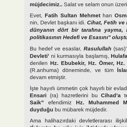
müjdecimiz..
Salat ve selam onun üzeri
Evet,
Fatih Sultan Mehmet
han
Osma
nin, Devlet başkanı idi.
Cihat, Fetih ve
dünyanın dört bir tarafına yayma, 
politikasının Hedefi ve Esasını" oluş
Bu hedef ve esaslar,
Rasulullah
(sas)
Devleti’
ni kurmasıyla başlamış,
Hulafa
denilen
Hz. Ebubekir,
Hz. Ömer, Hz
(R.anhuma) döneminde, ve tüm
İsl
devam etmiştir.
İşte hayırlı ümmetin çok hayırlı bir evla
Ensari
(ra) hazretlerini bu
Cihad’a
t
Saik”
efendimiz
Hz. Muhammed Mu
duyduğu
bu mübarek müjdedir.
Ama halihazırdaki devletlerarası ilişki