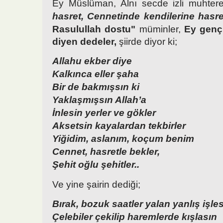
Ey Müslüman, Alnı secde izli muhte
hasret, Cennetinde kendilerine hasre
Rasulullah dostu"
müminler,
Ey genç
diyen dedeler,
şiirde diyor ki;
Allahu ekber diye
Kalkınca eller şaha
Bir de bakmışsın ki
Yaklaşmışsın Allah’a
İnlesin yerler ve gökler
Aksetsin kayalardan tekbirler
Yiğidim, aslanım, koçum benim
Cennet, hasretle bekler,
Şehit oğlu şehitler..
Ve yine şairin dediği;
Bırak,
bozuk saatler yalan yanlış işle
Çelebiler çekilip haremlerde kışlasın