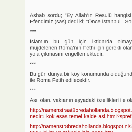
Ashab sordu; ”Ey Allah’ın Resulü hangisi
Efendimiz (sas) dedi ki; ”Önce İstanbul.. S
***
İslam’ın bu gün için iktidarda olmayış
müjdelenen Roma’nın Fethi için gerekli ola
yola çıkmasını engellemektedir.
***
Bu gün dünya bir köy konumunda olduğundan
ile Roma Fetih edilecektir.
***
Asıl olan. vakıanın eşyadaki özellikleri ile olan
http://namenstraat8bredahollanda.blogspot.
nedir1-kok-esas-temel-kaide-asl.html?spref
http://namenstr8bredahollanda.blogspot.nl