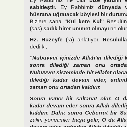
Ey Rabbimiz ne olur
bize yardım e
sabitleştir.
Ey Rabbimiz
dünyada ve
hüsrana uğratacak böylesi bir duru
Bizlere sana
"Kul kere Kul"
Resulün
(sas)
sadık birer ümmet olmayı
ne olur
Hz. Huzeyfe
(ra) anlatıyor.
Resulull
dedi ki;
"Nubuvvet içinizde Allah'ın dilediği
sonra dilediği zaman onu ortadan
Nubuvvet sisteminde bir Hilafet olacak
dilediği kadar devam eder, ardınd
zaman onu ortadan kaldırır.
Sonra ısırıcı bir saltanat olur. O d
kadar devam eder sonra Allah diled
kaldırır. Daha sonra Ceberrut bir S
zalim yönetimler
başa gelir, O da Alla
devam eder, ardından Allah dilediği