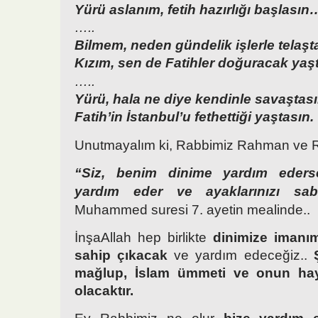
Yürü aslanım, fetih hazırlığı başlasın
…..
Bilmem, neden gündelik işlerle telaşt
Kızım, sen de Fatihler doğuracak yaşt
…..
Yürü, hala ne diye kendinle savaştas
Fatih’in İstanbul’u fethettiği yaştasın.
Unutmayalım ki, Rabbimiz Rahman ve Ra
“Siz, benim dinime yardım eders
yardım eder ve ayaklarınızı sabitl
Muhammed suresi 7. ayetin mealinde..
İnşaAllah hep birlikte
dinimize imanım
sahip çıkacak
ve yardım edeceğiz..
mağlup, İslam ümmeti ve onun hayır
olacaktır.