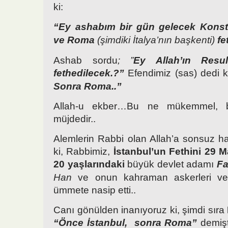
ki:
“Ey ashabım bir gün gelecek Konsta
ve Roma
(şimdiki İtalya’nın başkenti)
fe
Ashab sordu
; ”
Ey Allah’ın Resu
fethedilecek.?”
Efendimiz (sas) dedi k
Sonra Roma..”
Allah-u ekber…Bu ne mükemmel, 
müjdedir..
Alemlerin Rabbi olan Allah’a sonsuz 
ki, Rabbimiz,
İstanbul’un Fethini 29 
20 yaşlarındaki
büyük devlet adamı
Fa
Han
ve onun kahraman askerleri vesi
ümmete nasip etti..
Canı gönülden inanıyoruz ki, şimdi sıra
“Önce İstanbul, sonra Roma”
demiş