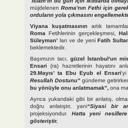
“
İslam’ın bu gün için iktidarda olmayı
müjdelenen
Roma’nın Fethi için
gerek
orduların yola çıkmasını engellemekte
Viyana
kuşatmasının
artık tamaml
Roma
Fetihlerinin gerçekleşmesi,
Hali
Süleyman’
ları ve de yeni
Fatih Sult
beklemektedir.
Başımızın tacı,
güzel İstanbul’un mi
Ensari
(ra) hazretlerinin hayatını an
29.Mayıs’ ta
Ebu Eyub el Ensari
'y
Resullah Dostunu"
gündeme getirirke
bu yönüyle onu anlatmamak",
ona m
Ayrıca yukarıdaki gibi bir anlatış, ol
doğru anlatıştır, yani
“Siyasi bir an
projeksiyondur.
Hatta yeni nesiller
gösteriştir.