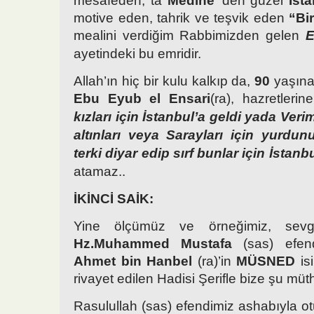
mesafeden, ta
Medine
’ den güzel
İst
motive eden, tahrik ve teşvik eden
“Bir
mealini verdiğim Rabbimizden gelen
E
ayetindeki bu emridir.
Allah’ın hiç bir kulu kalkıp da,
90
yaşın
Ebu Eyub el Ensari
(ra), hazretlerin
kızları için İstanbul’a geldi yada Veriml
altınları veya Sarayları için yurdun
terki diyar edip sırf bunlar için İstanbu
atamaz..
İKİNCİ SAİK:
Yine ölçümüz ve örneğimiz, sevgi
Hz.Muhammed Mustafa
(sas) efen
Ahmet bin Hanbel
(ra)’in
MÜSNED
isi
rivayet edilen Hadisi Şerifle bize şu müt
Rasulullah (sas) efendimiz ashabıyla ot