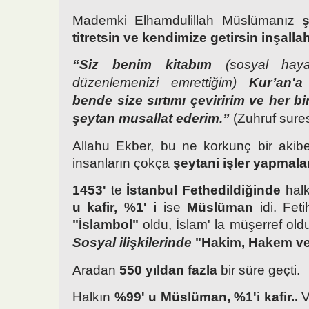
Mademki Elhamdulillah Müslümanız
ş
titretsin ve kendimize getirsin inşalla
“Siz benim kitabım
(sosyal hay
düzenlemenizi emrettiğim)
Kur’an'a 
bende size sırtımı çeviririm ve her bir
şeytan musallat ederim.”
(Zuhruf sures
Allahu Ekber, bu ne korkunç bir akibetti
insanların çokça
şeytani işler yapmala
1453'
te
İstanbul Fethedildiğinde
hal
u kafir, %1' i
ise
Müslüman
idi. Fetih
"İslambol"
oldu, İslam' la müşerref old
Sosyal ilişkilerinde
"Hakim, Hakem v
Aradan
550 yıldan fazla
bir süre geçti.
Halkın
%99' u Müslüman, %1'i kafir..