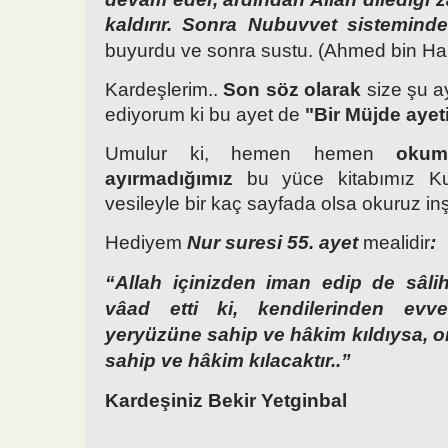
kaldırır.
Sonra Nubuvvet sisteminde bi
buyurdu ve sonra sustu. (Ahmed bin Han
Kardeşlerim..
Son söz olarak
size şu a
ediyorum ki bu ayet de
"Bir Müjde ayet
Umulur ki, hemen hemen
okum
ayırmadığımız
bu yüce kitabımız Kur
vesileyle bir kaç sayfada olsa okuruz inş
Hediyem
Nur suresi 55. ayet
mealidir
:
“Allah içinizden iman edip de sâli
vâad etti ki, kendilerinden evve
yeryüzüne sahip ve hâkim kıldıysa, o
sahip ve hâkim kılacaktır..”
Kardeşiniz Bekir Yetginbal