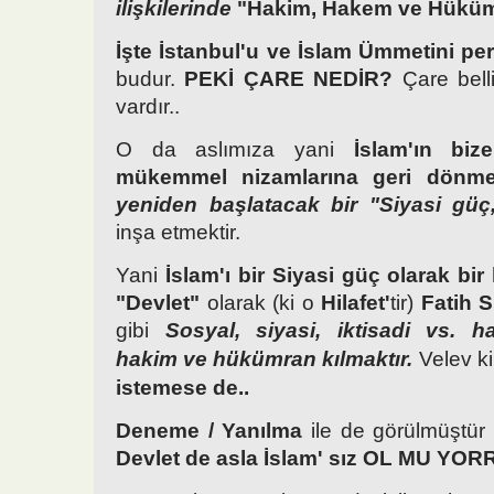
ilişkilerinde
"Hakim, Hakem ve Hükü
İşte İstanbul'u ve İslam Ümmetini pe
budur.
PEKİ ÇARE NEDİR?
Çare belli
vardır..
O da aslımıza yani
İslam'ın bi
mükemmel nizamlarına geri dönm
yeniden başlatacak bir "Siyasi güç,
inşa etmektir.
Yani
İslam'ı bir Siyasi güç olarak bi
"Devlet"
olarak (ki o
Hilafet'
tir)
Fatih 
gibi
Sosyal, siyasi, iktisadi vs. h
hakim ve hükümran kılmaktır.
Velev k
istemese de..
Deneme / Yanılma
ile de görülmüştür 
Devlet de asla İslam' sız OL MU YOR