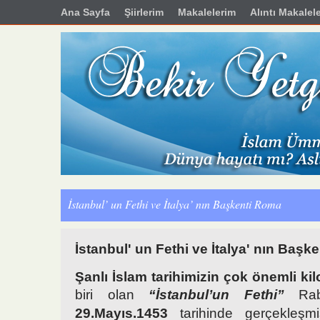
Ana Sayfa
Şiirlerim
Makalelerim
Alıntı Makalel
İstanbul’ un Fethi ve İtalya’ nın Başkenti Roma
İstanbul' un Fethi ve İtalya' nın Başk
Şanlı İslam tarihimizin çok önemli ki
biri olan
“İstanbul’un Fethi”
Rabb
29.Mayıs.1453
tarihinde gerçekleşmi