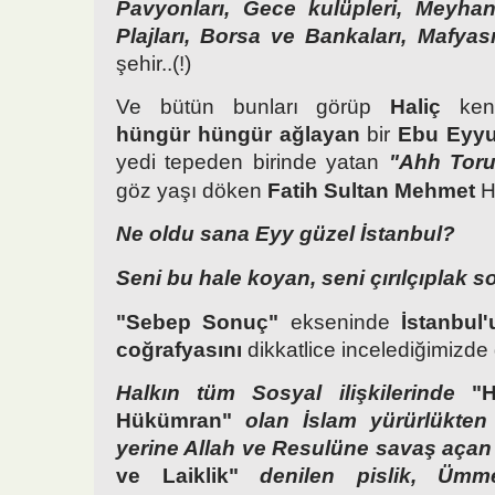
Pavyonları, Gece kulüpleri, Meyhane
Plajları, Borsa ve Bankaları, Mafya
şehir..(!)
Ve bütün bunları görüp
Haliç
ken
hüngür hüngür ağlayan
bir
Ebu Eyyu
yedi tepeden birinde yatan
"Ahh Toru
göz yaşı döken
Fatih Sultan Mehmet
H
Ne oldu sana Eyy güzel İstanbul?
Seni bu hale koyan, seni çırılçıplak 
"Sebep Sonuç"
ekseninde
İstanbul'
coğrafyasını
dikkatlice incelediğimizde 
Halkın tüm Sosyal ilişkilerinde
"
Hükümran"
olan İslam yürürlükten 
yerine Allah ve Resulüne savaş aça
ve Laiklik"
denilen pislik, Ümm