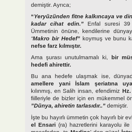
demiştir. Ayrıca;
“
Yeryüzünden fitne kalkıncaya ve din
kadar cihat edin.”
Enfal suresi 39 
Ümmetinin önüne, kendilerine dünya
“
Makro bir Hedef”
koymuş ve bunu k
nefse farz kılmıştır.
Ama şurası unutulmamalı ki,
bir mü
hedefi ahirettir.
Bu ana hedefe ulaşmak ise, dünya
amellere yani
İslam şeriatına uy
kılınmış, en Salih insan, efendimiz
Hz
fiilleriyle de bizler için en mükemmel 
”Dünya, ahiretin tarlasıdır..”
demiştir.
İşte bu hayırlı ümmetin çok hayırlı bir e
el Ensari
(ra) hazretlerini karayolu il