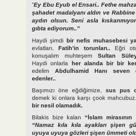
”
Ey Ebu Eyub el Ensari.. Fethe mahz
şahadet madalyanı aldın ve Rabbine
aydın olsun. Seni asla kıskanmıyor
gıbta ediyorum..”
Haydi şimdi
bir nefis muhasebesi y
evlatları,
Fatih’in torunları..
Eğri o
konuşalım muhteşem
Sultan Süley
Haydi onlarla
her alanda bir bir k
edelim
Abdulhamid Hanı seven 
edenler..
Başımızı öne eğdiğimize,
sus pus o
demek ki onlara karşı çook mahcubuz
bir nesil olamadık.
Bilakis bize kalan
“İslam mirasının 
“Namaz kıla kıla ayakları şişen g
uyuya uyuya gözleri şişen ümmeti ol