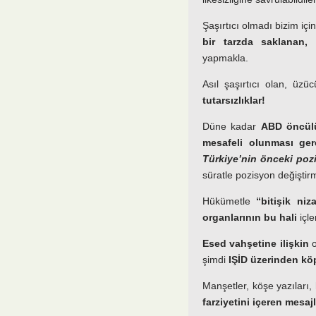
Şaşırtıcı olmadı bizim iç
bir tarzda saklanan,
yapmakla.
Asıl şaşırtıcı olan, üz
tutarsızlıklar!
Düne kadar
ABD öncülü
mesafeli olunması gere
Türkiye’nin önceki pozi
süratle pozisyon değiştir
Hükümetle
“bitişik niz
organlarının bu hali
içle
Esed vahşetine ilişkin
o
şimdi
IŞİD üzerinden kö
Manşetler, köşe yazıları,
farziyetini
içeren mesajl