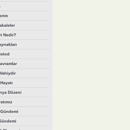
m
erim
akaleler
et Nedir?
aynakları
Metod
Kavramlar
Vahiydir
Hayatı
nya Düzeni
yatımız
e Gündemi
Gündemi