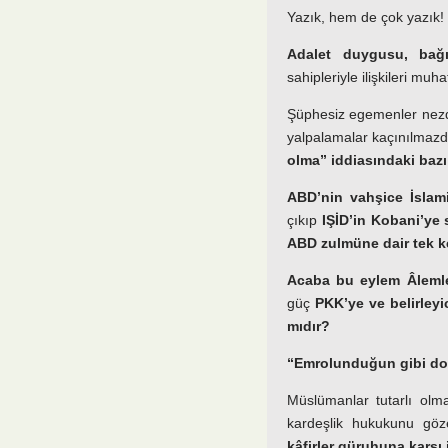
Yazık, hem de çok yazık!
Adalet duygusu, bağı
sahipleriyle ilişkileri mu
Şüphesiz egemenler nezd
yalpalamalar kaçınılmazd
olma” iddiasındaki bazı
ABD’nin vahşice İslami
çıkıp
IŞİD’in Kobani’ye 
ABD zulmüne dair tek 
Acaba bu eylem Âlemler
güç
PKK’ye ve belirleyi
mıdır?
“Emrolunduğun gibi do
Müslümanlar tutarlı olm
kardeşlik hukukunu göz
kâfirler güruhuna karşı 