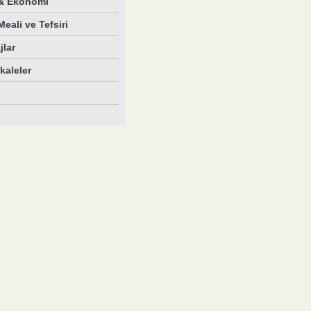
 & Ekonomi
eali ve Tefsiri
jlar
aleler