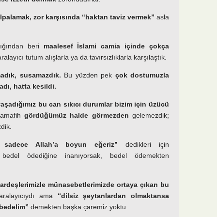
alpalamak, zor karşısında “haktan taviz vermek”
asla
ığından beri
maalesef İslami camia içinde çokça
ralayıcı tutum alışlarla ya da tavırsızlıklarla karşılaştık.
adık, susamazdık.
Bu yüzden pek
çok dostumuzla
dı, hatta kesildi.
yaşadığımız bu can sıkıcı durumlar bizim için üzücü
Mamafih
gördüğümüz halde görmezden
gelemezdik;
dik.
 sadece Allah’a boyun eğeriz”
dedikleri için
a bedel ödediğine inanıyorsak, bedel ödemekten
ardeşlerimizle münasebetlerimizde ortaya çıkan bu
ralayıcıydı ama
“dilsiz şeytanlardan olmaktansa
ybedelim”
demekten başka çaremiz yoktu.