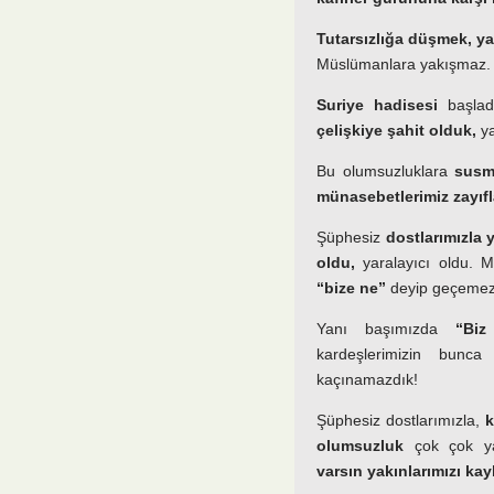
Tutarsızlığa düşmek, y
Müslümanlara yakışmaz.
Suriye hadisesi
başlad
çelişkiye şahit olduk,
ya
Bu olumsuzluklara
susm
münasebetlerimiz zayıfla
Şüphesiz
dostlarımızla 
oldu,
yaralayıcı oldu. 
“bize ne”
deyip geçemez
Yanı başımızda
“Biz
kardeşlerimizin bunc
kaçınamazdık!
Şüphesiz dostlarımızla,
k
olumsuzluk
çok çok ya
varsın yakınlarımızı ka