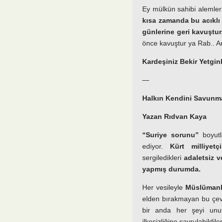
Ey mülkün sahibi alemler
kısa zamanda bu acıklı 
günlerine geri kavuştur
önce kavuştur ya Rab.. A
Kardeşiniz Bekir Yetgin
—
Halkın Kendini Savunma
Yazan Rıdvan Kaya
“Suriye sorunu”
boyut
ediyor.
Kürt milliyetçil
sergiledikleri
adaletsiz v
yapmış durumda.
Her vesileyle
Müslümanla
elden bırakmayan bu çevr
bir anda her şeyi un
ilkesizliğine savrulabildiler