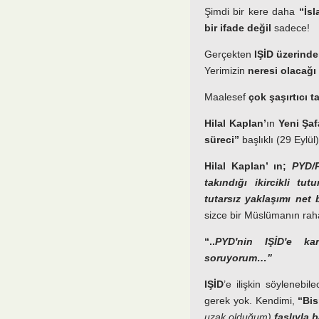
Şimdi bir kere daha
“İs
bir ifade
değil
sadece!
Gerçekten
IŞİD üzerinde
Yerimizin
neresi olacağ
Maalesef
çok şaşırtıcı ta
Hilal Kaplan’
ın
Yeni Şaf
süreci”
başlıklı (29 Eylül
Hilal Kaplan’ ın;
PYD/PK
takındığı ikircikli tu
tutarsız yaklaşımı net b
sizce bir Müslümanın raha
“..
PYD'nin IŞİD'e ka
soruyorum…”
IŞİD
’e ilişkin söylenebil
gerek yok. Kendimi,
“Bi
uzak olduğum)
faslıyla 