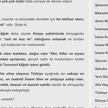
ri çok çok üzdü
hatta üzmeye de devam ediyor.
Şiirleri
Makalel
, insanlık ve dünyadaki devletler için
bir imtihan alanı,
Alıntı M
ıdı”
oldu. Şöyle ki,
İslamiy
âğıdı
daha ziyade
Kimya
sektöründe
kimyagerler
İslam K
n “asit mi baz mı” olduğunu anlamak
ve bunları
için kullanılan bir malzemedir.
İslami 
İslami 
k olanı batıldan, doğru olan “fikir, fiiller ve siyasi
ardan ayrıştıran,
gerçek zalim ile mazlumların kimler
Sünnet 
ir Turnusol kâğıdı işlevi gördü.
Sahabe 
fre olma olayının Türkiye
ayağında ise
vakıayı en
Yeni Dü
n, en isabetli İslami fikre ve anlayışa sahip olan,
Aile Ha
ıklık, feraset ve basiret sahibi
olanlar ile olmayanlar
ilesiyle belirginleşti.
Türkiy
 anladık?
Dünya 