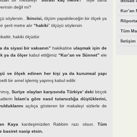
ındaki bir mesafeyi
“burası kaç metre?”
diye sana
İktisad
erirsin değil mi?
Kur’an M
lçü söylersin..
İkincisi,
ölçüm yapabileceğin bir ölçek ya
Röporta
ir şerit metre alır
“hakiki
” ölçüyü söylersin.
Tüm Mak
kattir, hakiki ölçüdür.
İletişim
n ya da siyasi bir vakıanın”
hakikatine
ulaşmak için de
ek ya da ölçer
kabul ettiğimiz
“Kur’an ve Sünnet”
ele
.
ölçü ve ölçek edinen her kişi ya da kurumsal yapı
tli bir amel işlemiş yapmış kabul edilir.
ınmış,
Suriye olayları karşısında Türkiye’ deki
birçok
tlerin
İslam’a göre nasıl tutarsızlığa düştüklerini,
rulduklarını
açıkça gösteren bir makaleyi sizlerle de
an Kaya
kardeşimizden Rabbim razı olsun.
Tüm
 basiret nasip etsin.