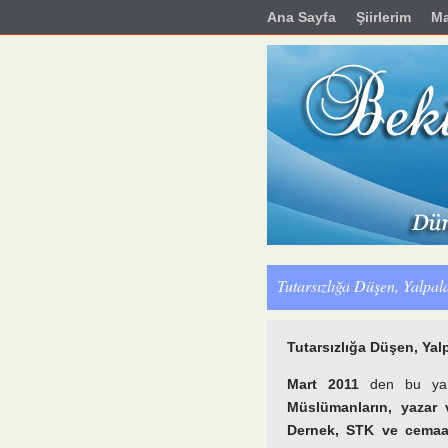
Ana Sayfa
Şiirlerim
Ma
Tutarsızlığa Düşen, Yalpa
Tutarsızlığa Düşen, Yal
Mart 2011
den bu y
Müslümanların, yazar v
Dernek, STK ve cemaat