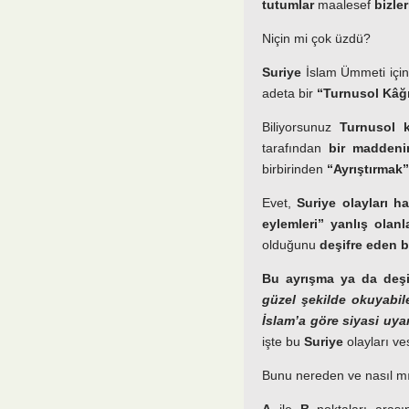
tutumlar
maalesef
bizle
Niçin mi çok üzdü?
Suriye
İslam Ümmeti için
adeta bir
“Turnusol Kâğ
Biliyorsunuz
Turnusol k
tarafından
bir maddeni
birbirinden
“Ayrıştırmak”
Evet,
Suriye olayları ha
eylemleri” yanlış olanl
olduğunu
deşifre eden b
Bu ayrışma ya da deşi
güzel şekilde okuyabile
İslam’a göre siyasi uyan
işte bu
Suriye
olayları ves
Bunu nereden ve nasıl mı