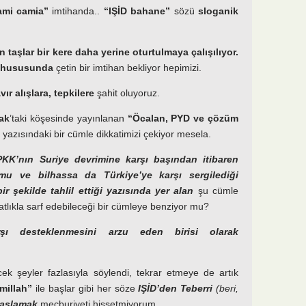
lami camia”
imtihanda..
“IŞİD bahane”
sözü
sloganik
n taşlar bir kere daha yerine oturtulmaya çalışılıyor.
ı hususunda
çetin bir imtihan bekliyor hepimizi.
vır alışlara, tepkilere
şahit oluyoruz.
ak
’taki köşesinde yayınlanan
“Öcalan, PYD ve çözüm
) yazısındaki bir cümle dikkatimizi çekiyor mesela.
K’nın Suriye devrimine karşı başından itibaren
tumu ve bilhassa da Türkiye’ye karşı sergilediği
ir şekilde tahlil ettiği yazısında
yer alan
şu cümle
tlıkla sarf edebileceği bir cümleye benziyor mu?
rşı desteklenmesini arzu eden birisi olarak
ecek şeyler fazlasıyla söylendi, tekrar etmeye de artık
smillah”
ile başlar gibi her söze
IŞİD’den Teberri
(beri,
başlamak
mecburiyeti hissetmiyorum.