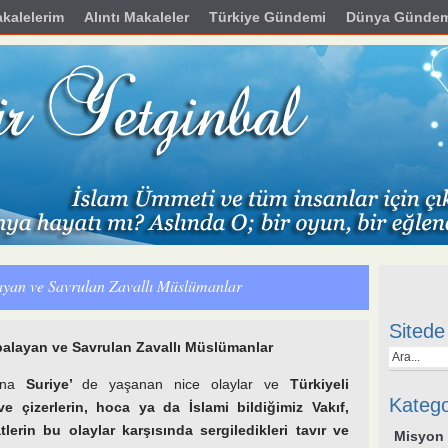
kalelerim
Alıntı Makaleler
Türkiye Gündemi
Dünya Gündem
layan ve Savrulan Zavallı Müslümanlar
Sitede
palayan ve Savrulan Zavallı Müslümanlar
ana
Suriye’
de yaşanan nice olaylar ve
Türkiyeli
Katego
e çizerlerin, hoca ya da İslami bildiğimiz Vakıf,
lerin bu olaylar karşısında
sergiledikleri tavır ve
Misyon 