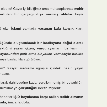
in elbette! Gayet iyi bildiğimiz ama muhataplarınca
mahir
 örtülen bir gerçeği dışa vurmuş oldular
böyle
ücü olan
İslami camiada yaşanan kafa karışıklıkları,
ğünde oluşturulacak bir koalisyona doğal olarak
ktiğini yazan çizen, vurgulayanların
bir kısmının
syonundan çark etme sinyalleri vermesiyle birlikte
meye başladıkları görülüyor.
am”
faaliyet sürdürme uğraşısı içindeki
basın yayın
r acısı.
larak dahi bugüne kadar sergilenmemiş bir duyarlılığın
pürtülmeye çalışıldığını
ibretle izliyoruz.
 haberler
IŞİD heyulasına karşı
acilen tedbir almanın
arla, imalarla dolu.