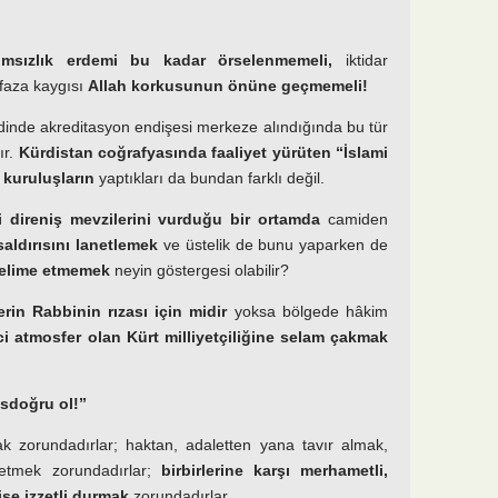
msızlık erdemi bu kadar örselenmemeli,
iktidar
hafaza kaygısı
Allah korkusunun önüne geçmemeli!
inde akreditasyon endişesi merkeze alındığında bu tür
ır.
Kürdistan coğrafyasında faaliyet yürüten “İslami
 kuruluşların
yaptıkları da bundan farklı değil.
 direniş mevzilerini vurduğu bir ortamda
camiden
saldırısını lanetlemek
ve üstelik de bunu yaparken de
kelime etmemek
neyin göstergesi olabilir?
in Rabbinin rızası için midir
yoksa bölgede hâkim
ci atmosfer olan Kürt milliyetçiliğine selam çakmak
sdoğru ol!”
ak zorundadırlar; haktan, adaletten yana tavır almak,
etmek zorundadırlar;
birbirlerine karşı merhametli,
ise izzetli durmak
zorundadırlar.