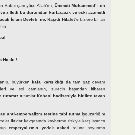
in Rabbi şanı yüce Allah’ım,
Ümmeti Muhammed’ i en
ve zilletli bu durumdan kurtaracak ve eski azametli
acak İslam Devleti’ ne, Raşidi Hilafet’e
bizlere bir an
min
bal
 Hakkı !
lanıp, büyürken
kafa karışıklığı da
tam gaz devam
eri
ve sol camianın, sürecin başından itibaren
e tutarsız
tutumlar
Kobani hadisesiyle birlikte tavan
rı anti-emperyalizm testine tabi tutma
işgüzarlığını
eler iktidar kavgasında kaybetme riskiyle karşılaşınca
utup
emperyalizmin yedek askeri
rolüne soyunma
.