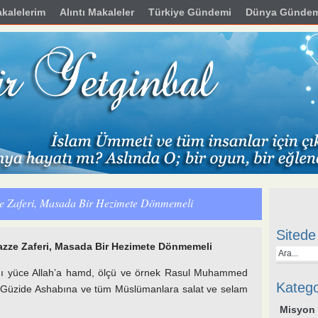
kalelerim
Alıntı Makaleler
Türkiye Gündemi
Dünya Gündem
e Zaferi, Masada Bir Hezimete Dönmemeli
Sitede
zze Zaferi, Masada Bir Hezimete Dönmemeli
nı yüce Allah’a hamd, ölçü ve örnek Rasul Muhammed
Katego
e, Güzide Ashabına ve tüm Müslümanlara salat ve selam
Misyon 