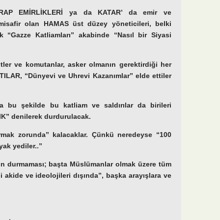
RAP EMİRLİKLERİ ya da KATAR’ da emir ve
misafir olan HAMAS üst düzey yöneticileri, belki
k “Gazze Katliamları” akabinde “Nasıl bir Siyasi
er ve komutanlar, asker olmanın gerektirdiği her
ILAR, “Dünyevi ve Uhrevi Kazanımlar” elde ettiler
bu şekilde bu katliam ve saldırılar da birileri
K” denilerek durdurulacak.
mak zorunda” kalacaklar. Çünkü neredeyse “100
yak yediler..”
arın durmaması; başta Müslümanlar olmak üzere tüm
i akide ve ideolojileri dışında”, başka arayışlara ve
.