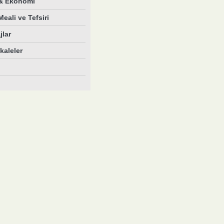
 & Ekonomi
eali ve Tefsiri
jlar
aleler