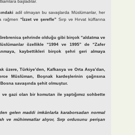
tliamlara başladılar.
sındaki
adil olmayan bu savaşlarda Müslümanlar, her
ara rağmen
“İzzet ve şerefle”
Sırp ve Hırvat küffarına
Srebrenica şehrinde olduğu gibi birçok “aldatma ve
Müslümanlar özellikle “1994 ve 1995” de “Zafer
anmaya, kaybettikleri birçok şehri geri almaya
k üzere, Türkiye’den, Kafkasya ve Orta Asya’dan,
rce Müslüman, Boşnak kardeşlerinin çağrısına
i Bosna savaşında şehit olmuştur.
 ve gazi olan bir komutan ile yaptığımız sohbette
inden gelen maddi imkânlarla karaborsadan normal
ilah ve mühimmatlar alıyor, Sırp ordusunu perişan