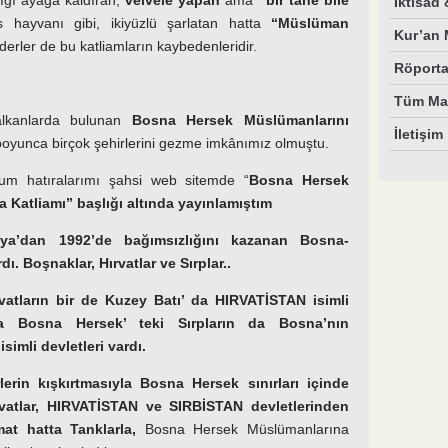
lığı ayağa kaldıran,
velvele yapan
ama
“bir tane bile
İktisad
hayvanı gibi, ikiyüzlü şarlatan hatta
“Müslüman
Kur’an M
iderler de bu katliamların kaybedenleridir.
Röporta
Tüm Mak
lkanlarda bulunan
Bosna Hersek Müslümanlarını
İletişim
oyunca birçok şehirlerini gezme imkânımız olmuştu.
um hatıralarımı şahsi web sitemde “
Bosna Hersek
 Katliamı” başlığı altında yayınlamıştım
vya’dan 1992’de bağımsızlığını kazanan Bosna-
dı. Boşnaklar, Hırvatlar ve Sırplar..
vatların bir de Kuzey Batı’ da HIRVATİSTAN isimli
a
Bosna Hersek’ teki Sırpların da Bosna’nın
mli devletleri vardı.
rlerin kışkırtmasıyla Bosna Hersek sınırları içinde
rvatlar, HIRVATİSTAN ve SIRBİSTAN devletlerinden
mat hatta Tanklarla,
Bosna Hersek Müslümanlarına