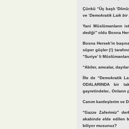
Çünkü “Üç başlı ‘Dönüşü
ve
‘Demokratik Laik bir
Yani Müslümanların is
dediği”
oldu Bosna Hers
Bosna Hersek’in başına
süper güçler (!) tarafı
“Suriye’ li Müslümanları
“Abiler, amcalar, dayıla
İlle de “Demokratik La
ODALARINDA bir t
gayretindeler.. Onların p
Canım kardeşlerim ve D
“Gazze Zaferimiz” der
akabinde elde edilen b
biliyor musunuz?