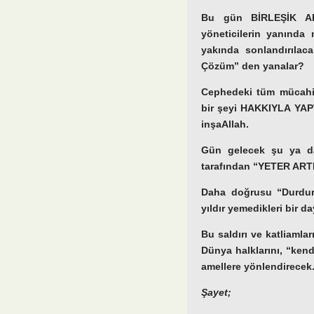
Bu gün BİRLEŞİK A
yöneticilerin yanında 
yakında sonlandırılaca
Çözüm” den yanalar?
Cephedeki tüm mücahitl
bir şeyi HAKKIYLA YAPT
inşaAllah.
Gün gelecek şu ya da 
tarafından “YETER ARTI
Daha doğrusu “Durdur
yıldır yemedikleri bir da
Bu saldırı ve katliaml
Dünya halklarını, “kend
amellere yönlendirecek
Şayet;