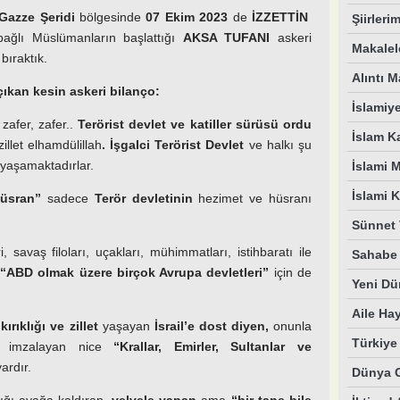
Gazze Şeridi
bölgesinde
07 Ekim 2023
de
İZZETTİN
Şiirleri
ğlı Müslümanların başlattığı
AKSA TUFANI
askeri
Makalel
bıraktık.
Alıntı M
ıkan kesin askeri bilanço:
İslamiy
zafer, zafer..
Terörist devlet ve katiller sürüsü ordu
İslam K
llet elhamdülillah
. İşgalci Terörist Devlet
ve halkı şu
yaşamaktadırlar.
İslami 
İslami 
hüsran”
sadece
Terör devletinin
hezimet ve hüsranı
Sünnet 
 savaş filoları, uçakları, mühimmatları, istihbaratı ile
Sahabe 
a
“ABD olmak üzere birçok Avrupa devletleri”
için de
Yeni Dü
Aile Ha
ırıklığı ve zillet
yaşayan
İsrail’e dost diyen,
onunla
Türkiy
imzalayan nice
“Krallar, Emirler, Sultanlar ve
ardır.
Dünya 