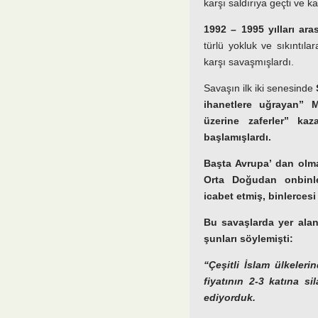
karşı saldırıya geçti ve ka
1992 – 1995 yılları ara
türlü yokluk ve sıkıntıl
karşı savaşmışlardı.
Savaşın ilk iki senesinde
ihanetlere uğrayan” 
üzerine zaferler” kaz
başlamışlardı.
Başta Avrupa’ dan olma
Orta Doğudan onbinle
icabet etmiş, binlerces
Bu savaşlarda yer alan
şunları söylemişti:
“Çeşitli İslam ülkeler
fiyatının 2-3 katına s
ediyorduk.