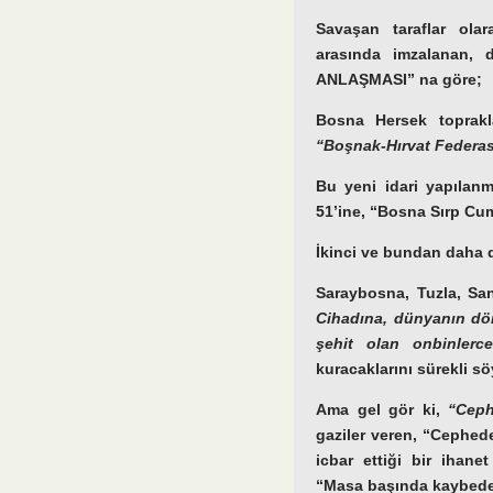
Savaşan taraflar olar
arasında imzalanan,
ANLAŞMASI” na göre;
Bosna Hersek topraklar
“Boşnak-Hırvat Federa
Bu yeni idari yapılan
51’ine, “Bosna Sırp Cum
İkinci ve bundan daha 
Saraybosna, Tuzla, Sa
Cihadına, dünyanın dör
şehit olan onbinler
kuracaklarını sürekli sö
Ama gel gör ki,
“Ceph
gaziler veren, “Cephed
icbar ettiği bir iha
“Masa başında kaybeden