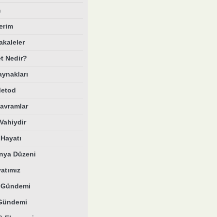
m
erim
akaleler
et Nedir?
aynakları
Metod
Kavramlar
Vahiydir
Hayatı
nya Düzeni
yatımız
e Gündemi
Gündemi