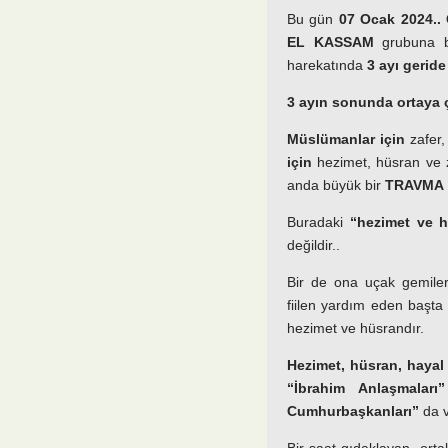
Bu gün
07 Ocak 2024..
EL KASSAM
grubuna ba
harekatında
3 ayı geride
3 ayın sonunda ortaya ç
Müslümanlar için
zafer, 
için
hezimet, hüsran ve zi
anda büyük bir
TRAVMA
Buradaki
“hezimet ve 
değildir..
Bir de ona uçak gemileri,
fiilen yardım eden başt
hezimet ve hüsrandır.
Hezimet, hüsran, hayal k
“İbrahim Anlaşmaları”
Cumhurbaşkanları”
da v