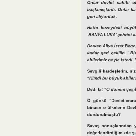
Onlar devlet sahibi 
başlamışlardı. Onlar ka
geri alıyorduk.
Hatta kuzeydeki büyü
‘
BANYA LUKA’
şehrini a
Derken Aliya İzzet Bego
kadar geri çekilin..’
abilerimiz böyle istedi..
Sevgili kardeşlerim, s
“Kimdi bu büyük abiler
Dedi ki;
“O dönem çeşitl
O günkü “Devletlerara
binaen o ülkelerin Dev
durdurulmuştu?
Savaş sonuçlarından y
değerlendirdiğimizde şu 