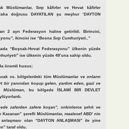
ak Müslümanlar, Sırp kâfirler ve Hırvat kâfirler
 daha doğrusu DAYATILAN şu meşhur
“
DAYTON
ı 2 ayrı Federasyon haline getirildi. Birincisi,
syonu”,
ikincisi ise
“Bosna Sırp Cumhuriyeti..”
mada “Boşnak-Hırvat Federasyonu” ülkenin yüzde
huriyeti” ise ülkenin yüzde 49’una sahip oldu.
da önemli husus;
ncak vs. bölgelerdeki tüm Müslümanlar ve
onların
t bir yanından koşup gelen, yardım eden, gazi ve
ce Müslüman,
bu bölgede İSLAMİ BİR DEVLET
ylüyorlardı.
ede zaferden zafere koşan”,
onbinlerce şehit ve
e Kazanan” şerefli Müslümanlar, maalesef ABD’ nin
net anlaşması olan “DAYTON ANLAŞMASI” ile yine
” taraf oldu.