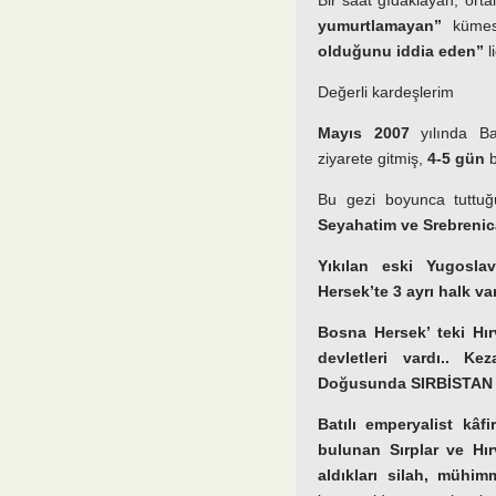
Bir saat gıdaklayan, orta
yumurtlamayan”
kümes 
olduğunu iddia eden”
l
Değerli kardeşlerim
Mayıs 2007
yılında Ba
ziyarete gitmiş,
4-5 gün
b
Bu gezi boyunca tuttuğ
Seyahatim ve Srebrenica
Yıkılan eski Yugosla
Hersek’te 3 ayrı halk var
Bosna Hersek’ teki Hır
devletleri vardı.. Kez
Doğusunda SIRBİSTAN isi
Batılı emperyalist kâfi
bulunan Sırplar ve Hı
aldıkları silah, mühim