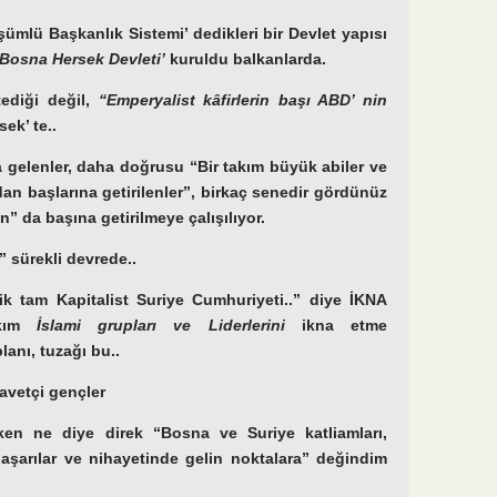
mlü Başkanlık Sistemi’ dedikleri bir Devlet yapısı
 Bosna Hersek Devleti’
kuruldu balkanlarda.
tediği değil,
“Emperyalist kâfirlerin başı ABD’ nin
ek’ te..
 gelenler, daha doğrusu “Bir takım büyük abiler ve
ndan başlarına getirilenler”, birkaç senedir gördünüz
n” da başına getirilmeye çalışılıyor.
r” sürekli devrede..
ik tam Kapitalist Suriye Cumhuriyeti..” diye İKNA
akım
İslami grupları ve Liderlerini
ikna etme
lanı, tuzağı bu..
avetçi gençler
ken ne diye direk “Bosna ve Suriye katliamları,
aşarılar ve nihayetinde gelin noktalara” değindim