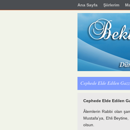
Ana Sayfa
Şiirlerim
Ma
Cephede Elde Edilen Gazz
Cephede Elde Edilen Ga
Âlemlerin Rabbi olan şa
Mustafa’ya, Ehli Beytin
olsun.