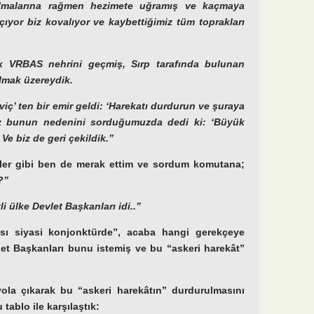
olmalarına rağmen hezimete uğramış ve kaçmaya
çıyor biz kovalıyor ve kaybettiğimiz tüm toprakları
k VRBAS nehrini geçmiş, Sırp tarafında bulunan
lmak üzereydik.
viç’ ten bir emir geldi: ‘Harekatı durdurun ve şuraya
 Biz bunun nedenini sorduğumuzda dedi ki: ‘Büyük
’ Ve biz de geri çekildik.”
izler gibi ben de merak ettim ve sordum komutana;
?”
i ülke Devlet Başkanları idi..”
sı siyasi konjonktürde”, acaba hangi gerekçeye
let Başkanları bunu istemiş ve bu “askeri harekât”
ola çıkarak bu “askeri harekâtın” durdurulmasını
tablo ile karşılaştık: