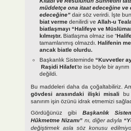
Kitabı ve Resulünün Sünnetini tatb
müddetçe ona itaat edeceğine ve
edeceğine”
dair söz verirdi. İşte b
biat verme
denilirdi ve
Allah-u Teal
biatlaşmayı “Halifeye ve Müslüma
kılmıştır.
Biatlaşma olmaz ise “
Halif
tamamlanmış olmazdı.
Halifenin me
ancak biatle olurdu.
Başkanlık Sisteminde
“Kuvvetler ayr
Raşidi Hilafet
’te ise böyle bir ayrı
değildi.
Bu maddeleri daha da çoğaltabiliriz. 
gövdesi arasındaki ilişki misali
bu 
sanırım işin özünü idrak etmemizi sağlad
Gördüğünüz gibi
Başkanlık Siste
Hükmetme Nizamı”
nı, diğer adıyla
“Y
değiştirmek asla söz konusu edilmi