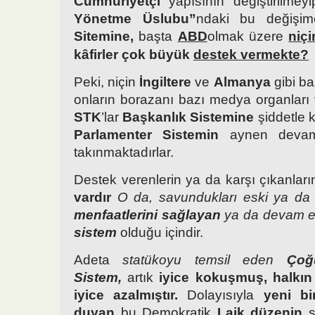
Cumhuriyetçi
yapısının değiştirilme
Yönetme Üslubu”
ndaki bu değişi
Sitemine,
başta
ABD
olmak üzere
niçi
kâfirler çok büyük
destek vermekte?
Peki, niçin
İngiltere
ve
Almanya
gibi ba
onların borazanı bazı medya organları ve
STK
’lar
Başkanlık Sistemine
şiddetle k
Parlamenter Sistemin
aynen devamı
takınmaktadırlar.
Destek verenlerin ya da karşı çıkanlar
vardır
O da, savundukları eski ya da
menfaatlerini sağlayan
ya da devam et
sistem
olduğu içindir.
Adeta
statükoyu temsil eden
Çoğu
Sistem,
artık
iyice kokuşmuş, halkın
iyice azalmıştır.
Dolayısıyla
yeni bi
duyan
bu Demokratik
Laik düzenin
s