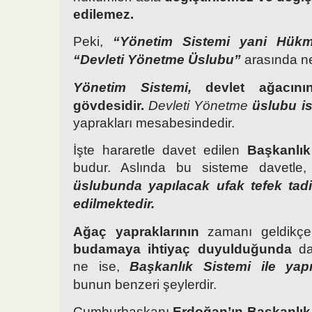
edilemez.
Peki,
“Yönetim Sistemi yani Hük
“Devleti Yönetme Üslubu”
arasında ne
Yönetim Sistemi,
devlet
ağacın
gövdesidir.
Devleti Yönetme
üslubu i
yaprakları mesabesindedir.
İşte hararetle davet edilen
Başkanlık
budur. Aslında bu sisteme davetle
üslubunda yapılacak ufak tefek tad
edilmektedir.
Ağaç yapraklarının
zamanı geldikçe
budamaya ihtiyaç duyulduğunda
dal
ne ise,
Başkanlık Sistemi ile yapı
bunun benzeri şeylerdir.
Cumhurbaşkanı
Erdoğan’ın Başkanlık