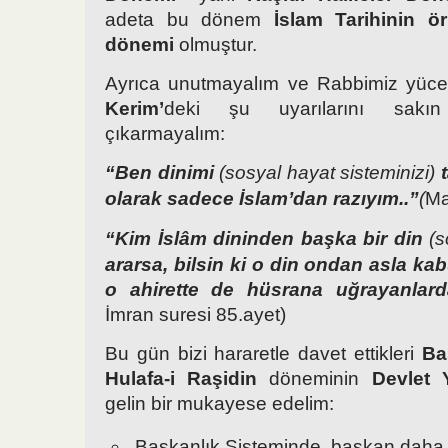
adeta bu dönem
İslam Tarihinin ö
dönemi
olmuştur.
Ayrıca unutmayalım ve Rabbimiz yüce
Kerim’
deki şu uyarılarını sakı
çıkarmayalım:
“Ben dinimi
(sosyal hayat sisteminizi)
olarak sadece İslam’dan razıyım..”
(
Ma
“Kim İslâm dininden başka bir din
(s
ararsa, bilsin ki o din ondan asla ka
o ahirette de hüsrana uğrayanlarda
İmran suresi 85.ayet)
Bu gün bizi hararetle davet ettikleri
Ba
Hulafa-i Raşidin
döneminin
Devlet 
gelin bir mukayese edelim:
Başkanlık Sisteminde, başkan daha f