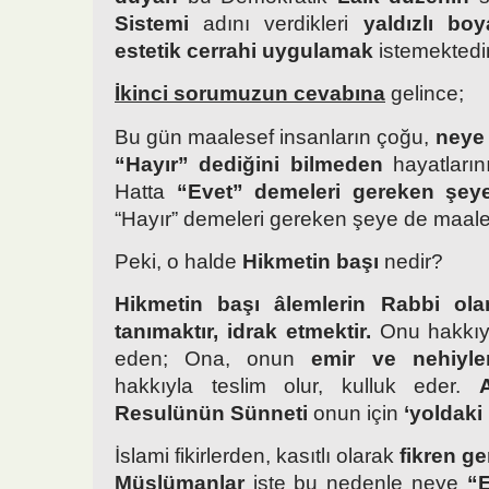
Sistemi
adını verdikleri
yaldızlı boy
estetik cerrahi uygulamak
istemektedir
İkinci sorumuzun cevabına
gelince;
Bu gün maalesef insanların çoğu,
neye 
“Hayır” dediğini bilmeden
hayatlarını
Hatta
“Evet” demeleri gereken şeye 
“Hayır” demeleri gereken şeye de maalese
Peki, o halde
Hikmetin başı
nedir?
Hikmetin başı âlemlerin Rabbi olan
tanımaktır, idrak etmektir.
Onu hakkıyl
eden; Ona, onun
emir ve nehiyle
hakkıyla teslim olur, kulluk eder.
Resulünün Sünneti
onun için
‘yoldaki 
İslami fikirlerden, kasıtlı olarak
fikren ge
Müslümanlar
işte bu nedenle neye
“E