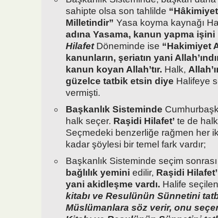
sahipte olsa son tahlilde
“Hâkimiyet 
Milletindir”
Yasa koyma kaynağı Hal
adına Yasama, kanun yapma işini i
Hilafet
Döneminde ise
“Hakimiyet 
kanunların, şeriatın yani Allah’ındı
kanun koyan Allah’tır.
Halk,
Allah’
güzelce tatbik etsin diye
Halifeye se
vermişti.
Başkanlık Sisteminde
Cumhurbaşka
halk seçer.
Raşidi Hilafet’
te de halk
Seçmedeki benzerliğe rağmen her iki
kadar şöylesi bir temel fark vardır;
Başkanlık Sisteminde seçim sonras
bağlılık yemini
edilir,
Raşidi Hilafet’
yani akidleşme vardı.
Halife seçilen
kitabı ve Resulünün Sünnetini tat
Müslümanlara söz verir, onu seçen 