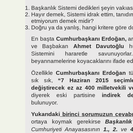
Başkanlık Sistemi dedikleri şeyin vakıas
Hayır demek, Sistemi idrak ettim, tanıd
etmiyorum demek midir?
Doğru ya da yanlış, hangi kritere göre d
En başta
Cumhurbaşkanı Erdoğan,
ar
ve Başbakan
Ahmet Davutoğlu
hü
Sistemini hararetle savunuyorl
beyannamelerine koyacaklarını ifade edi
Özellikle
Cumhurbaşkanı Erdoğan
tü
sık sık,
“7 Haziran 2015 seçiml
değiştirecek ez az 400 milletvekili ve
diyerek eski partisine
indirek d
bulunuyor.
Yukarıdaki
birinci sorumuzun cevabı
ortaya koymak gerekirse
Başkanlık
Cumhuriyeti Anayasasının
1., 2.
ve