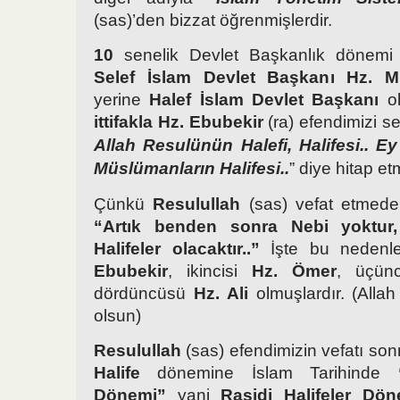
(sas)’den bizzat öğrenmişlerdir.
10
senelik Devlet Başkanlık dönemi
Selef İslam Devlet Başkanı Hz.
yerine
Halef İslam Devlet Başkanı
o
ittifakla
Hz. Ebubekir
(ra) efendimizi s
Allah Resulünün Halefi, Halifesi.. E
Müslümanların Halifesi..
” diye hitap etm
Çünkü
Resulullah
(sas) vefat etmeden
“Artık benden sonra Nebi yoktur,
Halifeler olacaktır..”
İşte bu nedenl
Ebubekir
, ikincisi
Hz. Ömer
, üçü
dördüncüsü
Hz. Ali
olmuşlardır. (Alla
olsun)
Resulullah
(sas) efendimizin vefatı so
Halife
dönemine İslam Tarihinde
Dönemi”
yani
Raşidi Halifeler Dön