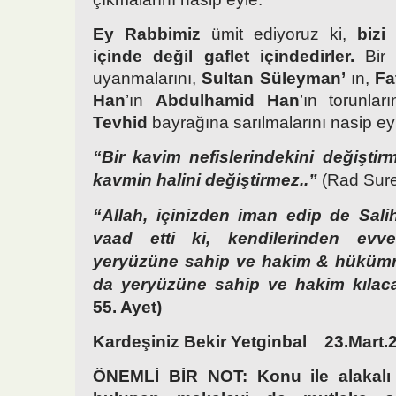
Ey Rabbimiz
ümit ediyoruz ki,
bizi
içinde değil gaflet içindedirler.
Bir 
uyanmalarını,
Sultan Süleyman’
ın,
Fa
Han
’ın
Abdulhamid Han
’ın torunla
Tevhid
bayrağına sarılmalarını nasip ey
“Bir kavim nefislerindekini değiştir
kavmin halini değiştirmez..”
(Rad Sure
“Allah, içinizden iman edip de Sali
vaad etti ki, kendilerinden evve
yeryüzüne sahip ve hakim & hükümra
da yeryüzüne sahip ve hakim kılaca
55. Ayet)
Kardeşiniz Bekir Yetginbal 23.Mart.
ÖNEMLİ BİR NOT:
Konu ile alakalı