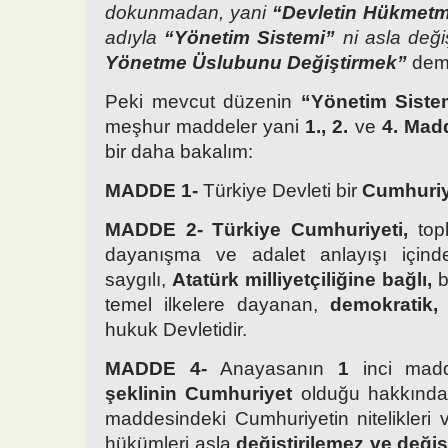
dokunmadan, yani
“Devletin Hükmetm
adıyla
“Yönetim Sistemi”
ni asla değ
Yönetme Üslubunu Değiştirmek”
deme
Peki mevcut düzenin
“Yönetim Siste
meşhur maddeler yani
1., 2.
ve
4. Mad
bir daha bakalım:
MADDE 1-
Türkiye Devleti bir
Cumhuriye
MADDE 2- Türkiye Cumhuriyeti,
topl
dayanışma ve adalet anlayışı içind
saygılı,
Atatürk milliyetçiliğine bağlı,
b
temel ilkelere dayanan,
demokratik, 
hukuk Devletidir.
MADDE 4-
Anayasanın
1
inci mad
şeklinin Cumhuriyet
olduğu hakkında
maddesindeki Cumhuriyetin nitelikleri
hükümleri asla
değiştirilemez ve değişt