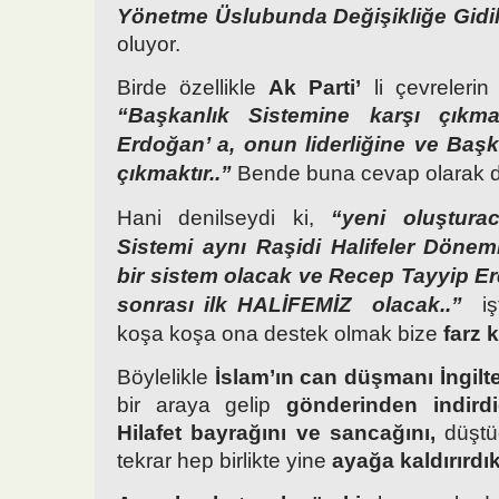
Yönetme Üslubunda Değişikliğe Gidi
oluyor.
Birde özellikle
Ak Parti’
li çevrelerin 
“Başkanlık Sistemine karşı çık
Erdoğan’ a, onun liderliğine ve Baş
çıkmaktır..”
Bende buna cevap olarak d
Hani denilseydi ki,
“yeni oluştura
Sistemi aynı Raşidi Halifeler Dönem
bir sistem olacak ve Recep Tayyip 
sonrası ilk HALİFEMİZ olacak..”
işt
koşa koşa ona destek olmak bize
farz 
Böylelikle
İslam’ın can düşmanı İngilt
bir araya gelip
gönderinden indirdi
Hilafet bayrağını ve sancağını,
düşt
tekrar hep birlikte yine
ayağa kaldırırdık