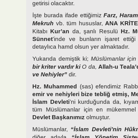
getirisi olacaktır.
İşte burada ifade ettiğimiz
Farz, Hara
Mekruh
vb. tüm hususlar,
ANA KRİTE
Kitabı
Kur’an
da, şanlı Resulü
Hz. 
Sünnet
’inde ve bunların işaret ettiğ
detaylıca hamd olsun yer almaktadır.
Yukarıda demiştik ki;
Müslümanlar için
bir kriter vardır ki
O da,
Allah-u
Teala
ve Nehiyler”
dir.
Hz. Muhammed
(sas) efendimiz Rab
emir ve nehiyleri bize tebliğ etmiş, M
İslam Devleti
’ni kurduğunda da, kıya
tüm Müslümanlar için en mükemmel
Devlet Başkanımız
olmuştur.
Müslümanlar,
“İslam Devleti’nin Hü
diğer adıyla
“İslam Yönetim Siste