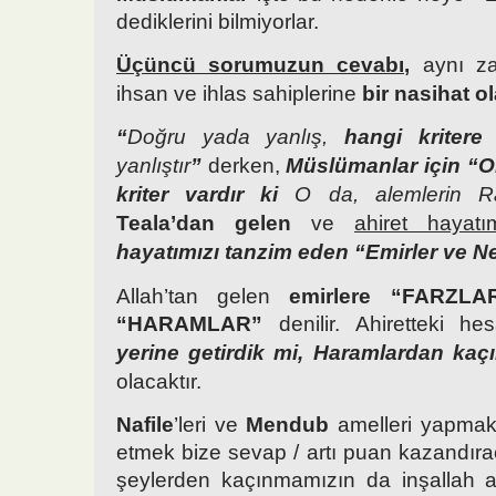
dediklerini bilmiyorlar.
Üçüncü sorumuzun cevabı,
aynı za
ihsan ve ihlas sahiplerine
bir nasihat ol
“
Doğru yada yanlış,
hangi kritere
yanlıştır
”
derken,
Müslümanlar için “O
kriter vardır ki
O da, alemlerin R
Teala’dan gelen
ve
ahiret hayatım
hayatımızı tanzim eden
“Emirler ve N
Allah’tan gelen
emirlere “FARZLAR
“HARAMLAR”
denilir. Ahiretteki h
yerine getirdik mi, Haramlardan kaç
olacaktır.
Nafile
’leri ve
Mendub
amelleri yapma
etmek bize sevap / artı puan kazandıra
şeylerden kaçınmamızın da inşallah a