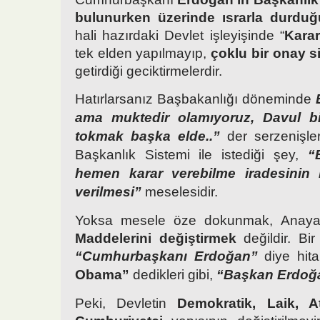
bulunurken üzerinde ısrarla durduğ
hali hazırdaki Devlet işleyişinde “
Kara
tek elden yapılmayıp,
çoklu bir onay s
getirdiği geciktirmelerdir.
Hatırlarsanız Başbakanlığı döneminde
ama muktedir olamıyoruz, Davul 
tokmak başka elde..”
der serzenişler
Başkanlık Sistemi ile istediği şey,
“
hemen karar verebilme iradesinin
verilmesi”
meselesidir.
Yoksa mesele öze dokunmak, Anay
Maddelerini değiştirmek
değildir. Bir
“Cumhurbaşkanı Erdoğan”
diye hita
Obama”
dedikleri gibi,
“Başkan Erdoğa
Peki, Devletin
Demokratik, Laik, Ata