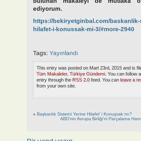
bulunan makaleyi de mutlaka ok
ediyorum.
https://bekiryetginbal.com/baskanlik-
hilafet-i-konussak-mi-3/#more-2940
Tags:
Yayınlandı
This entry was posted on Mart 23rd, 2015 and is fi
Tüm Makaleler
,
Türkiye Gündemi
. You can follow 
entry through the
RSS 2.0
feed. You can
leave a r
from your own site.
«
Başkanlık Sistemi Yerine Hilafet’ i Konuşsak mı?
ABD’nin Avrupa Birliği’ni Parçalama Haml