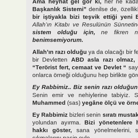
Ama heyhat gel gör ki,
her ne kad
Başkanlık Sistemi”
denilse de, özelli
bir iştiyakla bizi teşvik ettiği yeni
Allah’ın Kitabı ve Resulünün Sünneti
sistem olduğu için,
ne fikren 
benimsemiyorum.
Allah’ın razı olduğu
ya da olacağı bir f
bir Devletten
ABD asla razı olmaz,
“Terörist fert, cemaat ve Devlet “
say
onlarca örneği olduğunu hep birlikte gör
Ey Rabbimiz.. Biz senin razı olduğun
Senin emir ve nehiylerine tabiyiz.
Muhammed
(sas)
yegâne ölçü ve örne
Ey Rabbimiz
bizleri senin
sıratı musta
yolundan ayırma.
Bizi yönetenlere 
hakkı göster,
sana yönelmelerini, s
çıkmalarını nasip eyle.