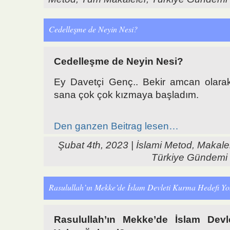
Cedelleşme de Neyin Nesi?
Cedelleşme de Neyin Nesi?
Ey Davetçi Genç.. Bekir amcan olara
sana çok çok kızmaya başladım.
Den ganzen Beitrag lesen…
Şubat 4th, 2023 |
İslami Metod
,
Makale
Türkiye Gündemi
Rasulullah’ın Mekke’de İslam Devleti Kurma Hedefi Yo
Rasulullah’ın Mekke’de İslam Dev