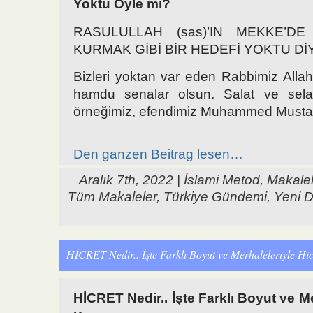
Yoktu Öyle mi?
RASULULLAH (sas)’IN MEKKE’DE
KURMAK GİBİ BİR HEDEFİ YOKTU D
Bizleri yoktan var eden Rabbimiz Alla
hamdu senalar olsun. Salat ve sel
örneğimiz, efendimiz Muhammed Mustaf
Den ganzen Beitrag lesen…
Aralık 7th, 2022 |
İslami Metod
,
Makale
Tüm Makaleler
,
Türkiye Gündemi
,
Yeni 
HİCRET Nedir.. İşte Farklı Boyut ve Merhaleleriyle Hi
HİCRET Nedir.. İşte Farklı Boyut ve Me