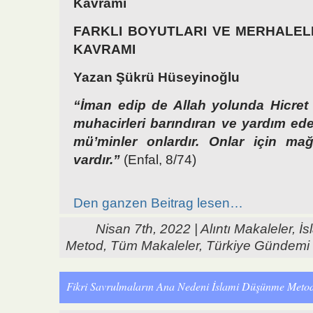
Kavramı
FARKLI BOYUTLARI VE MERHALEL
KAVRAMI
Yazan Şükrü Hüseyinoğlu
“İman edip de Allah yolunda Hicret
muhacirleri barındıran ve yardım ed
mü’minler onlardır. Onlar için mağ
vardır.”
(Enfal, 8/74)
Den ganzen Beitrag lesen…
Nisan 7th, 2022 |
Alıntı Makaleler
,
İs
Metod
,
Tüm Makaleler
,
Türkiye Gündemi
Fikri Savrulmaların Ana Nedeni İslami Düşünme Met