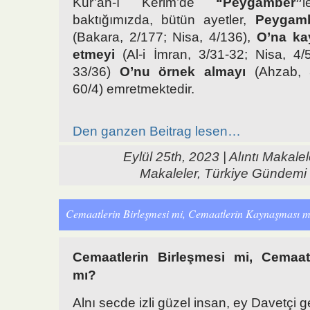
Kur’an-ı Kerim’de
“Peygamber”
l
baktığımızda, bütün ayetler,
Peygamb
(Bakara, 2/177; Nisa, 4/136),
O’na kay
etmeyi
(Al-i İmran, 3/31-32; Nisa, 4/
33/36)
O’nu örnek almayı
(Ahzab, 
60/4) emretmektedir.
Den ganzen Beitrag lesen…
Eylül 25th, 2023 |
Alıntı Makalel
Makaleler
,
Türkiye Gündemi
Cemaatlerin Birleşmesi mi, Cemaatlerin Kaynaşması m
Cemaatlerin Birleşmesi mi, Cemaa
mı?
Alnı secde izli güzel insan, ey Davetçi g