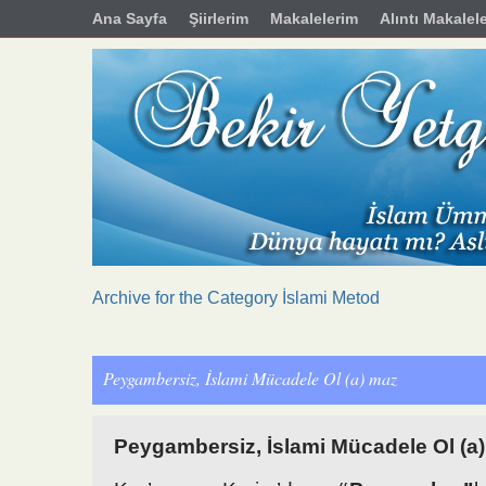
Ana Sayfa
Şiirlerim
Makalelerim
Alıntı Makalel
Archive for the Category İslami Metod
Peygambersiz, İslami Mücadele Ol (a) maz
Peygambersiz, İslami Mücadele Ol (a